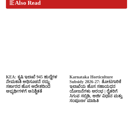
Also Read
KEA: ಕೃಷಿ ಇಲಾಖೆ 945 ಹುದ್ದೆಗಳ
Karnataka Horticulture
ನೇಮಕಾತಿ ಅಧಿಸೂಚನೆ ರದ್ದು:
Subsidy 2026-27: ತೋಟಗಾರಿಕೆ
ಸರ್ಕಾರದ ಹೊಸ ಆದೇಶದಿಂದ
ಇಲಾಖೆಯ ಹೊಸ ಸಹಾಯಧನ
ಅಭ್ಯರ್ಥಿಗಳಿಗೆ ಅನಿಶ್ಚಿತತೆ
ಯೋಜನೆಗಳು ಆರಂಭ | ರೈತರಿಗೆ
ಸಿಗುವ ಸಬ್ಸಿಡಿ, ಅರ್ಜಿ ವಿಧಾನ ಮತ್ತು
ಸಂಪೂರ್ಣ ಮಾಹಿತಿ