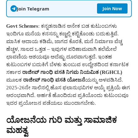
Join Telegram
Join Now
Govt Schemes
: ಕನ್ನಡನಾಡಿನ ಅನೇಕ ಬಡ ಕುಟುಂಬಗಳು
ಇಂದಿಗೂ ಮನೆಯ ಕನಸನ್ನು ಕಣ್ಣಲ್ಲಿ ಕಟ್ಟಿಕೊಂಡು ಬದುಕುತ್ತಿವೆ.
ಮಾಸಿಕ ಆದಾಯ ಕಡಿಮೆ, ಜಾಗದ ಕೊರತೆ, ಮನೆ ನಿರ್ಮಾಣ ವೆಚ್ಚ
ಹೆಚ್ಚಳ, ಸಾಲದ ಒತ್ತಡ – ಇವುಗಳ ಪರಿಣಾಮವಾಗಿ ತಲೆಮೇಲೆ
ಛಾವಣಿಯ ಆಶಯವೂ ಅದೆಷ್ಟು ದೂರವಾಗುತ್ತದೆ. ಇಂತಹ
ಕುಟುಂಬಗಳ ಬದುಕಿಗೆ ಬೆಳಕು ತುಂಬುವ ಉದ್ದೇಶದಿಂದ ಕರ್ನಾಟಕ
ಸರ್ಕಾರ
ರಾಜೀವ್ ಗಾಂಧಿ ವಸತಿ ನಿಗಮ ನಿಯಮಿತ (RGHCL)
ಮೂಲಕ
ರಾಜೀವ್ ಗಾಂಧಿ ವಸತಿ ಯೋಜನೆ
ಯನ್ನು ಅಳವಡಿಸಿದೆ.
2025-26ನೇ ಸಾಲಿನಲ್ಲಿ ಹೊಸ ಫಲಾನುಭವಿಗಳ ಆಯ್ಕೆ ಪ್ರಕ್ರಿಯೆ ಈಗ
ಆರಂಭವಾಗಿದೆ. ಅರ್ಹತೆ ಹೊಂದಿರುವ ಪ್ರತಿಯೊಂದು ಕುಟುಂಬವೂ
ಇದರ ಪ್ರಯೋಜನ ಪಡೆಯಲು ಮುಂದಾಗಬೇಕು.
ಯೋಜನೆಯ ಗುರಿ ಮತ್ತು ಸಾಮಾಜಿಕ
ಮಹತ್ವ