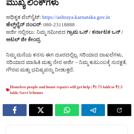
ಮುಖ್ಯ ಲಿಂಕ್‌ಗಳು
ಅಧಿಕೃತ ವೆಬ್‌ಸೈಟ್:
https://ashraya.karnataka.gov.in
ಹೆಲ್ಪ್‌ಲೈನ್ ನಂಬರ್
: 080-23118888
ಅರ್ಜಿ ಸಲ್ಲಿಸಲು: ನಿಮ್ಮ ಸಮೀಪದ
ಗ್ರಾಮ ಒನ್ / ಕರ್ನಾಟಕ ಒನ್ /
ಅಟಲ್ ಜೀ ಕೇಂದ್ರ
ನಿಮ್ಮ ಮನೆಯ ಕನಸು ಈಗ ದೂರದಲ್ಲಿಲ್ಲ. ಸರಿಯಾದ ದಾಖಲೆಗಳು,
ಸರಿಯಾದ ಮಾಹಿತಿ ಮತ್ತು ನೇರ ಅರ್ಜಿ – ನಿಮ್ಮ ಕುಟುಂಬಕ್ಕೆ ಸುರಕ್ಷತೆ,
ಗೌರವ ಮತ್ತು ಭವಿಷ್ಯವನ್ನು ನೀಡುತ್ತದೆ.
Homeless people and house repairs will get help | ₹1.75 lakh to ₹2.5
lakh; Govt Schemes