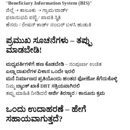
“
Beneficiary Information System (BIS)
”
ಜಿಲ್ಲೆ ➝ ತಾಲೂಕು ➝ ಗ್ರಾಮ/ವಾರ್ಡ್
ಫಲಾನುಭವಿ ಪಟ್ಟಿ / ಪಾವತಿ ಸ್ಥಿತಿ
ಹೆಸರು / ರೇಷನ್ ಕಾರ್ಡ್ ನಂಬರ್ ಬಳಸಿ ಹುಡುಕಿ
ಪ್ರಮುಖ ಸೂಚನೆಗಳು – ತಪ್ಪು
ಮಾಡಬೇಡಿ!
ಮಧ್ಯವರ್ತಿಗಳಿಗೆ ಹಣ ಕೊಡಬೇಡಿ
– ಸಂಪೂರ್ಣ ಉಚಿತ
ಎಲ್ಲಾ ದಾಖಲೆಗಳ ವಿಳಾಸ ಒಂದೇ ಇರಲಿ
ಮನೆ ನಿರ್ಮಾಣದ ಪ್ರತಿಯೊಂದು ಹಂತದ ಫೋಟೋ ತೆಗೆದುಕೊಳ್ಳಿ
ನಿಮ್ಮ
ಬ್ಯಾಂಕ್ ಖಾತೆ DBT ಸಕ್ರಿಯವಾಗಿರಲಿ
ತಪ್ಪು ಮಾಹಿತಿ ನೀಡಿದರೆ
ಅರ್ಜಿ ತಿರಸ್ಕಾರ / ಕಾನೂನು ಕ್ರಮ
ಒಂದು ಉದಾಹರಣೆ – ಹೇಗೆ
ಸಹಾಯವಾಗುತ್ತದೆ?