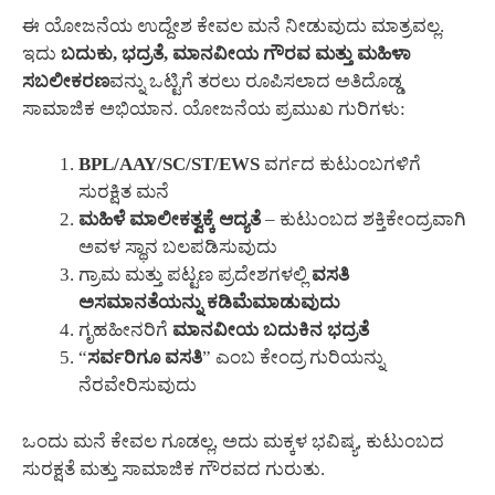
ಈ ಯೋಜನೆಯ ಉದ್ದೇಶ ಕೇವಲ ಮನೆ ನೀಡುವುದು ಮಾತ್ರವಲ್ಲ.
ಇದು
ಬದುಕು, ಭದ್ರತೆ, ಮಾನವೀಯ ಗೌರವ ಮತ್ತು ಮಹಿಳಾ
ಸಬಲೀಕರಣ
ವನ್ನು ಒಟ್ಟಿಗೆ ತರಲು ರೂಪಿಸಲಾದ ಅತಿದೊಡ್ಡ
ಸಾಮಾಜಿಕ ಅಭಿಯಾನ. ಯೋಜನೆಯ ಪ್ರಮುಖ ಗುರಿಗಳು:
BPL/AAY/SC/ST/EWS
ವರ್ಗದ ಕುಟುಂಬಗಳಿಗೆ
ಸುರಕ್ಷಿತ ಮನೆ
ಮಹಿಳೆ ಮಾಲೀಕತ್ವಕ್ಕೆ ಆದ್ಯತೆ
– ಕುಟುಂಬದ ಶಕ್ತಿಕೇಂದ್ರವಾಗಿ
ಅವಳ ಸ್ಥಾನ ಬಲಪಡಿಸುವುದು
ಗ್ರಾಮ ಮತ್ತು ಪಟ್ಟಣ ಪ್ರದೇಶಗಳಲ್ಲಿ
ವಸತಿ
ಅಸಮಾನತೆಯನ್ನು ಕಡಿಮೆಮಾಡುವುದು
ಗೃಹಹೀನರಿಗೆ
ಮಾನವೀಯ ಬದುಕಿನ ಭದ್ರತೆ
“
ಸರ್ವರಿಗೂ ವಸತಿ
” ಎಂಬ ಕೇಂದ್ರ ಗುರಿಯನ್ನು
ನೆರವೇರಿಸುವುದು
ಒಂದು ಮನೆ ಕೇವಲ ಗೂಡಲ್ಲ, ಅದು ಮಕ್ಕಳ ಭವಿಷ್ಯ, ಕುಟುಂಬದ
ಸುರಕ್ಷತೆ ಮತ್ತು ಸಾಮಾಜಿಕ ಗೌರವದ ಗುರುತು.