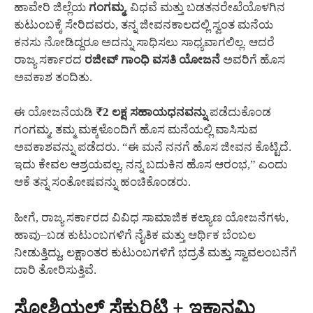
ಹಾವೇರಿ ಜಿಲ್ಲೆಯ
ಗಂಗಮ್ಮ
, ವಿಧವೆ ಮತ್ತು ಬಡತನರೇಖೆಯೊಳಗಿನ
ಕುಟುಂಬಕ್ಕೆ ಸೇರಿದವರು, ತನ್ನ ಜೀವನಕಾಲದಲ್ಲಿ ಸ್ವಂತ ಮನೆಯ
ಕನಸು ನೋಡಿದ್ದರೂ ಅದನ್ನು ಸಾಧಿಸಲು ಸಾಧ್ಯವಾಗಲಿಲ್ಲ. ಆದರೆ
ರಾಜ್ಯ ಸರ್ಕಾರದ
ರಜೀವ್ ಗಾಂಧಿ ವಸತಿ ಯೋಜನೆ
ಅವರಿಗೆ ಹೊಸ
ಅವಕಾಶ ತಂದಿತು.
ಈ ಯೋಜನೆಯಡಿ
₹2 ಲಕ್ಷ ಸಹಾಯಧನವನ್ನು
ಪಡೆದುಕೊಂಡ
ಗಂಗಮ್ಮ, ತಮ್ಮ ಮಕ್ಕಳೊಂದಿಗೆ ಹೊಸ ಮನೆಯಲ್ಲಿ ವಾಸಿಸುವ
ಅವಕಾಶವನ್ನು ಪಡೆದರು. “ಈ ಮನೆ ನನಗೆ ಹೊಸ ಜೀವನ ಕೊಟ್ಟಿದೆ.
ಇದು ಕೇವಲ ಆಶ್ರಯವಲ್ಲ, ನನ್ನ ಬದುಕಿನ ಹೊಸ ಆರಂಭ,” ಎಂದು
ಆಕೆ ತನ್ನ ಸಂತೋಷವನ್ನು ಹಂಚಿಕೊಂಡರು.
ಹೀಗೆ, ರಾಜ್ಯ ಸರ್ಕಾರದ ವಿವಿಧ ಸಾಮಾಜಿಕ ಕಲ್ಯಾಣ ಯೋಜನೆಗಳು,
ಹಾವು–ಬಡ ಕುಟುಂಬಗಳಿಗೆ ನೈತಿಕ ಮತ್ತು ಆರ್ಥಿಕ ಬೆಂಬಲ
ನೀಡುತ್ತಿದ್ದು, ಲಕ್ಷಾಂತರ ಕುಟುಂಬಗಳಿಗೆ ಭದ್ರತೆ ಮತ್ತು ಸ್ವಾವಲಂಬನೆಗೆ
ದಾರಿ ತೋರಿಸುತ್ತಿವೆ.
ಸೋಶಿಯಲ್ ಸೆಕ್ಯುರಿಟಿ + ಇಕಾನಮಿ