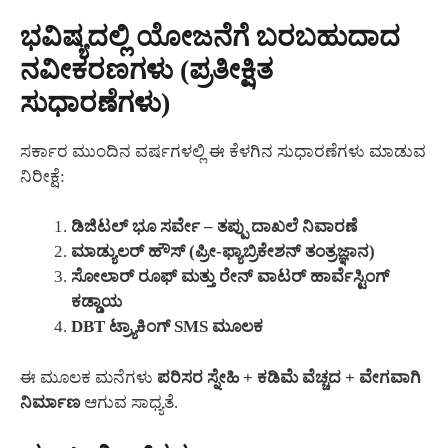
ಭವಿಷ್ಯದಲ್ಲಿ ಯೋಜನೆಗೆ ಬರಬಹುದಾದ
ನವೀಕರಣಗಳು (ಪ್ರತೀಕ್ಷಿತ
ಸುಧಾರಣೆಗಳು)
ಸರ್ಕಾರ ಮುಂದಿನ ವರ್ಷಗಳಲ್ಲಿ ಈ ಕೆಳಗಿನ ಸುಧಾರಣೆಗಳು ಮಾಡುವ
ನಿರೀಕ್ಷೆ:
ಡಿಜಿಟಲ್ ಭೂ ಸರ್ವೇ – ತಪ್ಪು ದಾಖಲೆ ನಿವಾರಣೆ
ಮಾಡ್ಯುಲರ್ ಹೌಸ್ (ಪ್ರೀ-ಫ್ಯಾಬ್ರಿಕೇಶನ್ ತಂತ್ರಜ್ಞಾನ)
ಸೋಲಾರ್ ರೂಫ್ ಮತ್ತು ರೇನ್ ವಾಟರ್ ಹಾರ್ವೆಸ್ಟಿಂಗ್
ಕಡ್ಡಾಯ
DBT ಟ್ರ್ಯಾಕಿಂಗ್ SMS ಮೂಲಕ
ಈ ಮೂಲಕ ಮನೆಗಳು
ಪರಿಸರ ಸ್ನೇಹಿ + ಕಡಿಮೆ ವೆಚ್ಚದ + ವೇಗವಾಗಿ
ನಿರ್ಮಾಣ
ಆಗುವ ಸಾಧ್ಯತೆ.