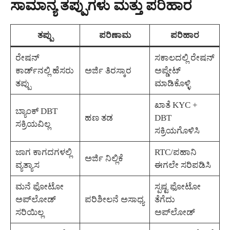
ಸಾಮಾನ್ಯ ತಪ್ಪುಗಳು ಮತ್ತು ಪರಿಹಾರ
ತಪ್ಪು
ಪರಿಣಾಮ
ಪರಿಹಾರ
ರೇಷನ್
ಸಕಾಲದಲ್ಲಿ ರೇಷನ್
ಕಾರ್ಡ್‌ನಲ್ಲಿ ಹೆಸರು
ಅರ್ಜಿ ತಿರಸ್ಕಾರ
ಅಪ್ಡೇಟ್
ತಪ್ಪು
ಮಾಡಿಕೊಳ್ಳಿ
ಖಾತೆ KYC +
ಬ್ಯಾಂಕ್ DBT
ಹಣ ತಡ
DBT
ಸಕ್ರಿಯವಿಲ್ಲ
ಸಕ್ರಿಯಗೊಳಿಸಿ
ಜಾಗ ಕಾಗದಗಳಲ್ಲಿ
RTC/ಪಹಾನಿ
ಅರ್ಜಿ ನಿಲ್ಲಿಕೆ
ವ್ಯತ್ಯಾಸ
ಈಗಲೇ ಸರಿಪಡಿಸಿ
ಮನೆ ಫೋಟೋ
ಸ್ಪಷ್ಟ ಫೋಟೋ
ಅಪ್‌ಲೋಡ್
ಪರಿಶೀಲನೆ ಅಸಾಧ್ಯ
ತೆಗೆದು
ಸರಿಯಿಲ್ಲ
ಅಪ್‌ಲೋಡ್