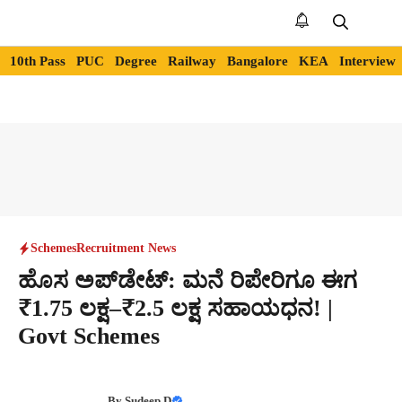
Skip
to
Me
content
10th Pass
PUC
Degree
Railway
Bangalore
KEA
Interview
Schemes
Recruitment News
ಹೊಸ ಅಪ್‌ಡೇಟ್: ಮನೆ ರಿಪೇರಿಗೂ ಈಗ
₹1.75 ಲಕ್ಷ–₹2.5 ಲಕ್ಷ ಸಹಾಯಧನ! |
Govt Schemes
By
Sudeep D