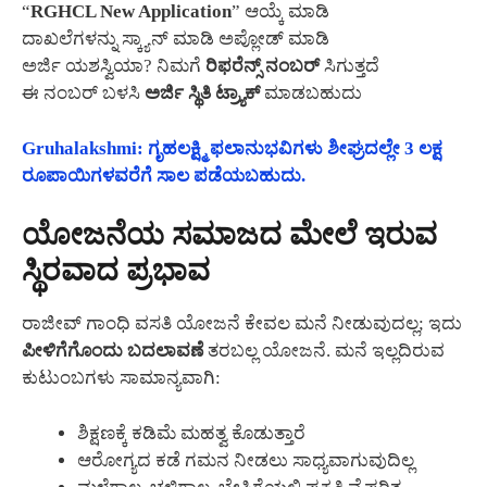
“
RGHCL New Application
” ಆಯ್ಕೆ ಮಾಡಿ
ದಾಖಲೆಗಳನ್ನು ಸ್ಕ್ಯಾನ್ ಮಾಡಿ ಅಪ್ಲೋಡ್ ಮಾಡಿ
ಅರ್ಜಿ ಯಶಸ್ವಿಯಾ? ನಿಮಗೆ
ರಿಫರೆನ್ಸ್ ನಂಬರ್
ಸಿಗುತ್ತದೆ
ಈ ನಂಬರ್ ಬಳಸಿ
ಅರ್ಜಿ ಸ್ಥಿತಿ ಟ್ರ್ಯಾಕ್
ಮಾಡಬಹುದು
Gruhalakshmi: ಗೃಹಲಕ್ಷ್ಮಿ ಫಲಾನುಭವಿಗಳು ಶೀಘ್ರದಲ್ಲೇ 3 ಲಕ್ಷ
ರೂಪಾಯಿಗಳವರೆಗೆ ಸಾಲ ಪಡೆಯಬಹುದು.
ಯೋಜನೆಯ ಸಮಾಜದ ಮೇಲೆ ಇರುವ
ಸ್ಥಿರವಾದ ಪ್ರಭಾವ
ರಾಜೀವ್ ಗಾಂಧಿ ವಸತಿ ಯೋಜನೆ ಕೇವಲ ಮನೆ ನೀಡುವುದಲ್ಲ; ಇದು
ಪೀಳಿಗೆಗೊಂದು ಬದಲಾವಣೆ
ತರಬಲ್ಲ ಯೋಜನೆ. ಮನೆ ಇಲ್ಲದಿರುವ
ಕುಟುಂಬಗಳು ಸಾಮಾನ್ಯವಾಗಿ:
ಶಿಕ್ಷಣಕ್ಕೆ ಕಡಿಮೆ ಮಹತ್ವ ಕೊಡುತ್ತಾರೆ
ಆರೋಗ್ಯದ ಕಡೆ ಗಮನ ನೀಡಲು ಸಾಧ್ಯವಾಗುವುದಿಲ್ಲ