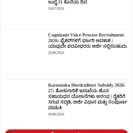
ಜುಲೈ 31 ಕೊನೆಯ ದಿನ
10/07/2026
Cognizant Voice Process Recruitment
2026: ಫ್ರೆಶರ್‌ಗಳಿಗೆ ಭರ್ಜರಿ ಅವಕಾಶ |
ಯಾವುದೇ ಪದವೀಧರರು ಅರ್ಜಿ ಸಲ್ಲಿಸಬಹುದು
20/06/2026
Karnataka Horticulture Subsidy 2026-
27: ತೋಟಗಾರಿಕೆ ಇಲಾಖೆಯ ಹೊಸ
ಸಹಾಯಧನ ಯೋಜನೆಗಳು ಆರಂಭ | ರೈತರಿಗೆ
ಸಿಗುವ ಸಬ್ಸಿಡಿ, ಅರ್ಜಿ ವಿಧಾನ ಮತ್ತು ಸಂಪೂರ್ಣ
ಮಾಹಿತಿ
20/06/2026