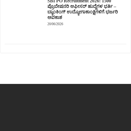
SBI PO Recruitment 2026: 1500
ಪ್ರೊಬೇಷನರಿ ಆಫೀಸರ್ ಹುದ್ದೆಗಳ ಭರ್ತಿ –
ಬ್ಯಾಂಕಿಂಗ್ ಉದ್ಯೋಗಾಕಾಂಕ್ಷಿಗಳಿಗೆ ಭರ್ಜರಿ
ಅವಕಾಶ
20/06/2026