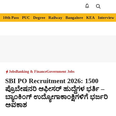
Skip
to
Me
content
10th Pass
PUC
Degree
Railway
Bangalore
KEA
Interview
Jobs
Banking & Finance
Government Jobs
SBI PO Recruitment 2026: 1500
ಪ್ರೊಬೇಷನರಿ ಆಫೀಸರ್ ಹುದ್ದೆಗಳ ಭರ್ತಿ –
ಬ್ಯಾಂಕಿಂಗ್ ಉದ್ಯೋಗಾಕಾಂಕ್ಷಿಗಳಿಗೆ ಭರ್ಜರಿ
ಅವಕಾಶ