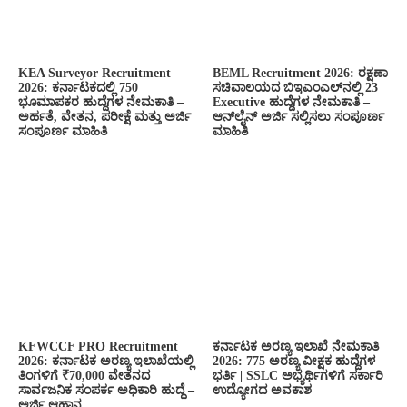
KEA Surveyor Recruitment
BEML Recruitment 2026: ರಕ್ಷಣಾ
2026: ಕರ್ನಾಟಕದಲ್ಲಿ 750
ಸಚಿವಾಲಯದ ಬಿಇಎಂಎಲ್‌ನಲ್ಲಿ 23
ಭೂಮಾಪಕರ ಹುದ್ದೆಗಳ ನೇಮಕಾತಿ –
Executive ಹುದ್ದೆಗಳ ನೇಮಕಾತಿ –
ಅರ್ಹತೆ, ವೇತನ, ಪರೀಕ್ಷೆ ಮತ್ತು ಅರ್ಜಿ
ಆನ್‌ಲೈನ್ ಅರ್ಜಿ ಸಲ್ಲಿಸಲು ಸಂಪೂರ್ಣ
ಸಂಪೂರ್ಣ ಮಾಹಿತಿ
ಮಾಹಿತಿ
KFWCCF PRO Recruitment
ಕರ್ನಾಟಕ ಅರಣ್ಯ ಇಲಾಖೆ ನೇಮಕಾತಿ
2026: ಕರ್ನಾಟಕ ಅರಣ್ಯ ಇಲಾಖೆಯಲ್ಲಿ
2026: 775 ಅರಣ್ಯ ವೀಕ್ಷಕ ಹುದ್ದೆಗಳ
ತಿಂಗಳಿಗೆ ₹70,000 ವೇತನದ
ಭರ್ತಿ | SSLC ಅಭ್ಯರ್ಥಿಗಳಿಗೆ ಸರ್ಕಾರಿ
ಸಾರ್ವಜನಿಕ ಸಂಪರ್ಕ ಅಧಿಕಾರಿ ಹುದ್ದೆ –
ಉದ್ಯೋಗದ ಅವಕಾಶ
ಅರ್ಜಿ ಆಹ್ವಾನ