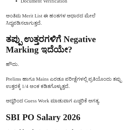
Document Verification
ಅಂತಿಮ Merit List ಈ ಹಂತಗಳ ಆಧಾರದ ಮೇಲೆ
ಸಿದ್ಧಪಡಿಸಲಾಗುತ್ತದೆ.
ತಪ್ಪು ಉತ್ತರಗಳಿಗೆ Negative
Marking ಇದೆಯೇ?
ಹೌದು.
Prelims ಹಾಗೂ Mains ಎರಡೂ ಪರೀಕ್ಷೆಗಳಲ್ಲಿ ಪ್ರತಿಯೊಂದು ತಪ್ಪು
ಉತ್ತರಕ್ಕೆ 1/4 ಅಂಕ ಕಡಿತಗೊಳ್ಳುತ್ತದೆ.
ಆದ್ದರಿಂದ Guess Work ಮಾಡುವಾಗ ಎಚ್ಚರಿಕೆ ಅಗತ್ಯ.
SBI PO Salary 2026