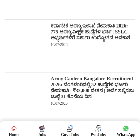
ಕರ್ನಾಟಕ ಅರಣ್ಯ ಇಲಾಖೆ ನೇಮಕಾತಿ 2026:
775 ಅರಣ್ಯ ವೀಕ್ಷಕ ಹುದ್ದೆಗಳ ಭರ್ತಿ | SSLC
ಅಭ್ಯರ್ಥಿಗಳಿಗೆ ಸರ್ಕಾರಿ ಉದ್ಯೋಗದ ಅವಕಾಶ
10/07/2026
Army Canteen Bangalore Recruitment
2026: ಬೆಂಗಳೂರಿನಲ್ಲಿ 52 ಹುದ್ದೆಗಳ ಭರ್ಜರಿ
ನೇಮಕಾತಿ | ₹32,000 ವೇತನ | ಅರ್ಜಿ ಸಲ್ಲಿಸಲು
ಜುಲೈ 31 ಕೊನೆಯ ದಿನ
10/07/2026
SBI PO Recruitment 2026: 1500
Home
Jobs
Govt Jobs
Pvt Jobs
WhatsApp
ಪ್ರೊಬೇಷನರಿ ಆಫೀಸರ್ ಹುದ್ದೆಗಳ ಭರ್ತಿ –