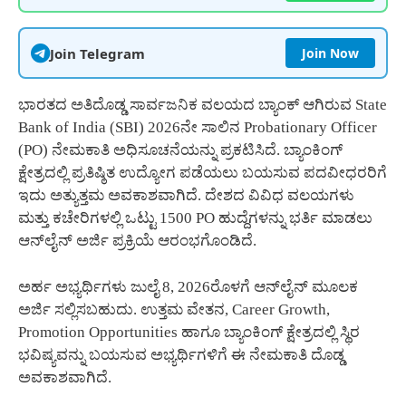
Join Telegram
Join Now
ಭಾರತದ ಅತಿದೊಡ್ಡ ಸಾರ್ವಜನಿಕ ವಲಯದ ಬ್ಯಾಂಕ್ ಆಗಿರುವ State
Bank of India (SBI) 2026ನೇ ಸಾಲಿನ Probationary Officer
(PO) ನೇಮಕಾತಿ ಅಧಿಸೂಚನೆಯನ್ನು ಪ್ರಕಟಿಸಿದೆ. ಬ್ಯಾಂಕಿಂಗ್
ಕ್ಷೇತ್ರದಲ್ಲಿ ಪ್ರತಿಷ್ಠಿತ ಉದ್ಯೋಗ ಪಡೆಯಲು ಬಯಸುವ ಪದವೀಧರರಿಗೆ
ಇದು ಅತ್ಯುತ್ತಮ ಅವಕಾಶವಾಗಿದೆ. ದೇಶದ ವಿವಿಧ ವಲಯಗಳು
ಮತ್ತು ಕಚೇರಿಗಳಲ್ಲಿ ಒಟ್ಟು 1500 PO ಹುದ್ದೆಗಳನ್ನು ಭರ್ತಿ ಮಾಡಲು
ಆನ್‌ಲೈನ್ ಅರ್ಜಿ ಪ್ರಕ್ರಿಯೆ ಆರಂಭಗೊಂಡಿದೆ.
ಅರ್ಹ ಅಭ್ಯರ್ಥಿಗಳು ಜುಲೈ 8, 2026ರೊಳಗೆ ಆನ್‌ಲೈನ್ ಮೂಲಕ
ಅರ್ಜಿ ಸಲ್ಲಿಸಬಹುದು. ಉತ್ತಮ ವೇತನ, Career Growth,
Promotion Opportunities ಹಾಗೂ ಬ್ಯಾಂಕಿಂಗ್ ಕ್ಷೇತ್ರದಲ್ಲಿ ಸ್ಥಿರ
ಭವಿಷ್ಯವನ್ನು ಬಯಸುವ ಅಭ್ಯರ್ಥಿಗಳಿಗೆ ಈ ನೇಮಕಾತಿ ದೊಡ್ಡ
ಅವಕಾಶವಾಗಿದೆ.