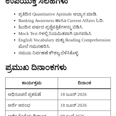
ಉಪಯುಕ್ತ ಸಲಹೆಗಳು
ಪ್ರತಿದಿನ Quantitative Aptitude ಅಭ್ಯಾಸ ಮಾಡಿ.
Banking Awareness ಹಾಗೂ Current Affairs ಓದಿ.
ಹಿಂದಿನ ವರ್ಷದ ಪ್ರಶ್ನೆಪತ್ರಿಕೆಗಳನ್ನು ಬಿಡಿಸಿ.
Mock Test ಗಳಲ್ಲಿ ನಿಯಮಿತವಾಗಿ ಭಾಗವಹಿಸಿ.
English Vocabulary ಮತ್ತು Reading Comprehension
ಮೇಲೆ ಗಮನಹರಿಸಿ.
ಸಮಯ ನಿರ್ವಹಣೆ ಕೌಶಲ್ಯ ಬೆಳೆಸಿಕೊಳ್ಳಿ.
ಪ್ರಮುಖ ದಿನಾಂಕಗಳು
ಕಾರ್ಯಕ್ರಮ
ದಿನಾಂಕ
ಅಧಿಸೂಚನೆ ಪ್ರಕಟಣೆ
18 ಜೂನ್ 2026
ಅರ್ಜಿ ಆರಂಭ
18 ಜೂನ್ 2026