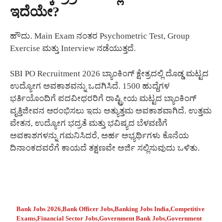
ಇದೆಯೇ?
ಹೌದು. Main Exam ನಂತರ Psychometric Test, Group
Exercise ಮತ್ತು Interview ನಡೆಯುತ್ತದೆ.
SBI PO Recruitment 2026 ಬ್ಯಾಂಕಿಂಗ್ ಕ್ಷೇತ್ರದಲ್ಲಿ ದೊಡ್ಡ ಮಟ್ಟದ
ಉದ್ಯೋಗ ಅವಕಾಶವನ್ನು ಒದಗಿಸಿದೆ. 1500 ಹುದ್ದೆಗಳ
ಭರ್ತಿಯೊಂದಿಗೆ ಪದವೀಧರರಿಗೆ ರಾಷ್ಟ್ರೀಯ ಮಟ್ಟದ ಬ್ಯಾಂಕಿಂಗ್
ವೃತ್ತಿಜೀವನ ಆರಂಭಿಸಲು ಇದು ಅತ್ಯುತ್ತಮ ಅವಕಾಶವಾಗಿದೆ. ಉತ್ತಮ
ವೇತನ, ಉದ್ಯೋಗ ಭದ್ರತೆ ಮತ್ತು ಭವಿಷ್ಯದ ಬೆಳವಣಿಗೆ
ಅವಕಾಶಗಳನ್ನು ಗಮನಿಸಿದರೆ, ಅರ್ಹ ಅಭ್ಯರ್ಥಿಗಳು ಕೊನೆಯ
ದಿನಾಂಕದವರೆಗೆ ಕಾಯದೆ ತಕ್ಷಣವೇ ಅರ್ಜಿ ಸಲ್ಲಿಸುವುದು ಒಳಿತು.
Bank Jobs 2026
,
Bank Officer Jobs
,
Banking Jobs India
,
Competitive
Exams
,
Financial Sector Jobs
,
Government Bank Jobs
,
Government