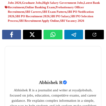
Jobs 2026
,
Graduate Jobs
,
High Salary Government Jobs
,
Latest Bank
Recruitment
,
Online Banking Exam
,
Probationary Officer
Recruitment
,
SBI Careers
,
SBI Exam Pattern
,
SBI PO Notification
2026
,
SBI PO Recruitment 2026
,
SBI PO Salary
,
SBI PO Selection
Process
,
SBI Recruitment Apply Online
,
SBI Vacancy 2026
Abhishek R
Abhishek R is a journalist and writer at royaljobshub,
focused on jobs, education, competitive exams, and career
guidance. He explains complex information in a simple,
clear way to help students and job-seekers make confident