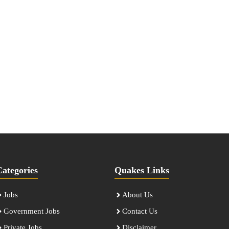
Categories
Quakes Links
Jobs
About Us
Government Jobs
Contact Us
Private Jobs
Disclaimer