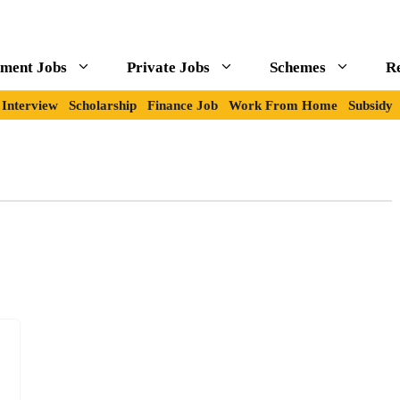
ment Jobs
Private Jobs
Schemes
R
Interview
Scholarship
Finance Job
Work From Home
Subsidy