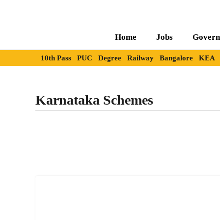
Skip
to
content
Home
Jobs
Govern
10th Pass
PUC
Degree
Railway
Bangalore
KEA
Karnataka Schemes