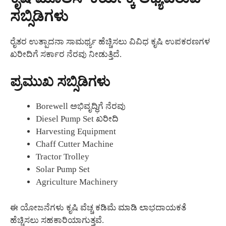
ಸಬ್ಸಿಡಿಗಳು
ರೈತರ ಉತ್ಪಾದನಾ ಸಾಮರ್ಥ್ಯ ಹೆಚ್ಚಿಸಲು ವಿವಿಧ ಕೃಷಿ ಉಪಕರಣಗಳ
ಖರೀದಿಗೆ ಸರ್ಕಾರ ನೆರವು ನೀಡುತ್ತಿದೆ.
ಪ್ರಮುಖ ಸಬ್ಸಿಡಿಗಳು
Borewell ಅಭಿವೃದ್ಧಿಗೆ ನೆರವು
Diesel Pump Set ಖರೀದಿ
Harvesting Equipment
Chaff Cutter Machine
Tractor Trolley
Solar Pump Set
Agriculture Machinery
ಈ ಯೋಜನೆಗಳು ಕೃಷಿ ವೆಚ್ಚ ಕಡಿಮೆ ಮಾಡಿ ಲಾಭದಾಯಕತೆ
ಹೆಚ್ಚಿಸಲು ಸಹಕಾರಿಯಾಗುತ್ತವೆ.