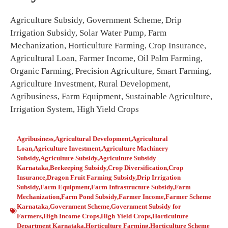
Agriculture Subsidy, Government Scheme, Drip
Irrigation Subsidy, Solar Water Pump, Farm
Mechanization, Horticulture Farming, Crop Insurance,
Agricultural Loan, Farmer Income, Oil Palm Farming,
Organic Farming, Precision Agriculture, Smart Farming,
Agriculture Investment, Rural Development,
Agribusiness, Farm Equipment, Sustainable Agriculture,
Irrigation System, High Yield Crops
Agribusiness
,
Agricultural Development
,
Agricultural
Loan
,
Agriculture Investment
,
Agriculture Machinery
Subsidy
,
Agriculture Subsidy
,
Agriculture Subsidy
Karnataka
,
Beekeeping Subsidy
,
Crop Diversification
,
Crop
Insurance
,
Dragon Fruit Farming Subsidy
,
Drip Irrigation
Subsidy
,
Farm Equipment
,
Farm Infrastructure Subsidy
,
Farm
Mechanization
,
Farm Pond Subsidy
,
Farmer Income
,
Farmer Scheme
Karnataka
,
Government Scheme
,
Government Subsidy for
Farmers
,
High Income Crops
,
High Yield Crops
,
Horticulture
Department Karnataka
,
Horticulture Farming
,
Horticulture Scheme