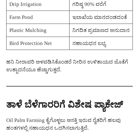
Drip Irrigation
ಗರಿಷ್ಠ 90% ವರೆಗೆ
Farm Pond
ಇಲಾಖೆಯ ಮಾನದಂಡದಂತೆ
Plastic Mulching
ನಿಗದಿತ ಪ್ರಮಾಣದ ಅನುದಾನ
Bird Protection Net
ಸಹಾಯಧನ ಲಭ್ಯ
ಹನಿ ನೀರಾವರಿ ಅಳವಡಿಸಿಕೊಂಡರೆ ನೀರಿನ ಉಳಿತಾಯದ ಜೊತೆಗೆ
ಉತ್ಪಾದನೆಯೂ ಹೆಚ್ಚಾಗುತ್ತದೆ.
ತಾಳೆ ಬೆಳೆಗಾರರಿಗೆ ವಿಶೇಷ ಪ್ಯಾಕೇಜ್
Oil Palm Farming ಕೈಗೊಳ್ಳಲು ಆಸಕ್ತಿ ಇರುವ ರೈತರಿಗೆ ಹಲವು
ಹಂತಗಳಲ್ಲಿ ಸಹಾಯಧನ ಒದಗಿಸಲಾಗುತ್ತಿದೆ.