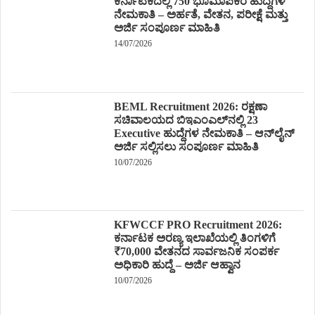
ಕರ್ನಾಟಕದಲ್ಲಿ 750 ಭೂಮಾಪಕರ ಹುದ್ದೆಗಳ
ನೇಮಕಾತಿ – ಅರ್ಹತೆ, ವೇತನ, ಪರೀಕ್ಷೆ ಮತ್ತು
ಅರ್ಜಿ ಸಂಪೂರ್ಣ ಮಾಹಿತಿ
14/07/2026
BEML Recruitment 2026: ರಕ್ಷಣಾ
ಸಚಿವಾಲಯದ ಬಿಇಎಂಎಲ್‌ನಲ್ಲಿ 23
Executive ಹುದ್ದೆಗಳ ನೇಮಕಾತಿ – ಆನ್‌ಲೈನ್
ಅರ್ಜಿ ಸಲ್ಲಿಸಲು ಸಂಪೂರ್ಣ ಮಾಹಿತಿ
10/07/2026
KFWCCF PRO Recruitment 2026:
ಕರ್ನಾಟಕ ಅರಣ್ಯ ಇಲಾಖೆಯಲ್ಲಿ ತಿಂಗಳಿಗೆ
₹70,000 ವೇತನದ ಸಾರ್ವಜನಿಕ ಸಂಪರ್ಕ
ಅಧಿಕಾರಿ ಹುದ್ದೆ – ಅರ್ಜಿ ಆಹ್ವಾನ
10/07/2026