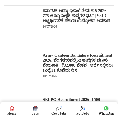
ಕರ್ನಾಟಕ ಅರಣ್ಯ ಇಲಾಖೆ ನೇಮಕಾತಿ 2026:
775 ಅರಣ್ಯ ವೀಕ್ಷಕ ಹುದ್ದೆಗಳ ಭರ್ತಿ | SSLC
ಅಭ್ಯರ್ಥಿಗಳಿಗೆ ಸರ್ಕಾರಿ ಉದ್ಯೋಗದ ಅವಕಾಶ
10/07/2026
Army Canteen Bangalore Recruitment
2026: ಬೆಂಗಳೂರಿನಲ್ಲಿ 52 ಹುದ್ದೆಗಳ ಭರ್ಜರಿ
ನೇಮಕಾತಿ | ₹32,000 ವೇತನ | ಅರ್ಜಿ ಸಲ್ಲಿಸಲು
ಜುಲೈ 31 ಕೊನೆಯ ದಿನ
10/07/2026
SBI PO Recruitment 2026: 1500
ಪ್ರೊಬೇಷನರಿ ಆಫೀಸರ್ ಹುದ್ದೆಗಳ ಭರ್ತಿ –
ಬ್ಯಾಂಕಿಂಗ್ ಉದ್ಯೋಗಾಕಾಂಕ್ಷಿಗಳಿಗೆ ಭರ್ಜರಿ
Home
Jobs
Govt Jobs
Pvt Jobs
WhatsApp
ಅವಕಾಶ