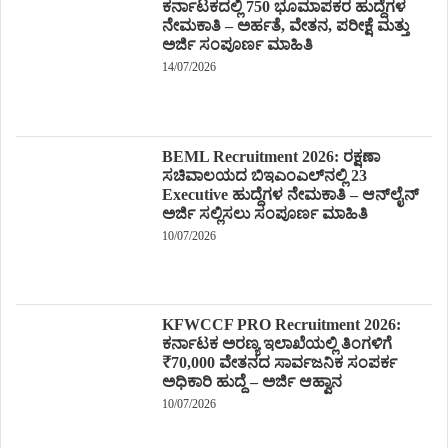
ಕರ್ನಾಟಕದಲ್ಲಿ 750 ಭೂಮಾಪಕರ ಹುದ್ದೆಗಳ
ನೇಮಕಾತಿ – ಅರ್ಹತೆ, ವೇತನ, ಪರೀಕ್ಷೆ ಮತ್ತು
ಅರ್ಜಿ ಸಂಪೂರ್ಣ ಮಾಹಿತಿ
14/07/2026
BEML Recruitment 2026: ರಕ್ಷಣಾ
ಸಚಿವಾಲಯದ ಬಿಇಎಂಎಲ್‌ನಲ್ಲಿ 23
Executive ಹುದ್ದೆಗಳ ನೇಮಕಾತಿ – ಆನ್‌ಲೈನ್
ಅರ್ಜಿ ಸಲ್ಲಿಸಲು ಸಂಪೂರ್ಣ ಮಾಹಿತಿ
10/07/2026
KFWCCF PRO Recruitment 2026:
ಕರ್ನಾಟಕ ಅರಣ್ಯ ಇಲಾಖೆಯಲ್ಲಿ ತಿಂಗಳಿಗೆ
₹70,000 ವೇತನದ ಸಾರ್ವಜನಿಕ ಸಂಪರ್ಕ
ಅಧಿಕಾರಿ ಹುದ್ದೆ – ಅರ್ಜಿ ಆಹ್ವಾನ
10/07/2026