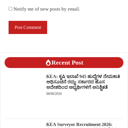
Notify me of new posts by email.
Recent Post
KEA: ಕೃಷಿ ಇಲಾಖೆ 945 ಹುದ್ದೆಗಳ ನೇಮಕಾತಿ
ಅಧಿಸೂಚನೆ ರದ್ದು: ಸರ್ಕಾರದ ಹೊಸ
ಆದೇಶದಿಂದ ಅಭ್ಯರ್ಥಿಗಳಿಗೆ ಅನಿಶ್ಚಿತತೆ
08/08/2026
KEA Surveyor Recruitment 2026: