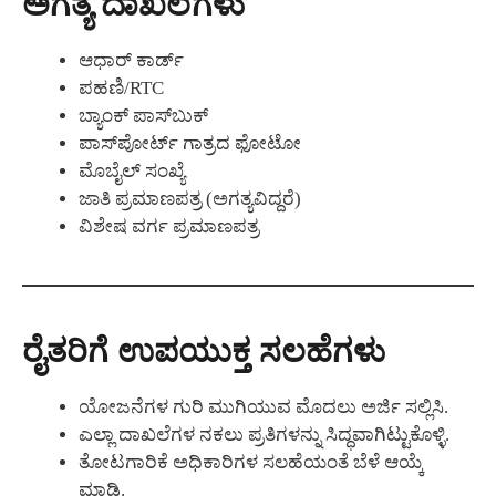
ಅಗತ್ಯ ದಾಖಲೆಗಳು
ಆಧಾರ್ ಕಾರ್ಡ್
ಪಹಣಿ/RTC
ಬ್ಯಾಂಕ್ ಪಾಸ್‌ಬುಕ್
ಪಾಸ್‌ಪೋರ್ಟ್ ಗಾತ್ರದ ಫೋಟೋ
ಮೊಬೈಲ್ ಸಂಖ್ಯೆ
ಜಾತಿ ಪ್ರಮಾಣಪತ್ರ (ಅಗತ್ಯವಿದ್ದರೆ)
ವಿಶೇಷ ವರ್ಗ ಪ್ರಮಾಣಪತ್ರ
ರೈತರಿಗೆ ಉಪಯುಕ್ತ ಸಲಹೆಗಳು
ಯೋಜನೆಗಳ ಗುರಿ ಮುಗಿಯುವ ಮೊದಲು ಅರ್ಜಿ ಸಲ್ಲಿಸಿ.
ಎಲ್ಲಾ ದಾಖಲೆಗಳ ನಕಲು ಪ್ರತಿಗಳನ್ನು ಸಿದ್ಧವಾಗಿಟ್ಟುಕೊಳ್ಳಿ.
ತೋಟಗಾರಿಕೆ ಅಧಿಕಾರಿಗಳ ಸಲಹೆಯಂತೆ ಬೆಳೆ ಆಯ್ಕೆ
ಮಾಡಿ.