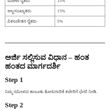
ಮಹಿಳಾ ರೈತರು
33%
ಅಲ್ಪಸಂಖ್ಯಾತರು
15%
ವಿಕಲಚೇತನ ರೈತರು
5%
ಅರ್ಜಿ ಸಲ್ಲಿಸುವ ವಿಧಾನ – ಹಂತ
ಹಂತದ ಮಾರ್ಗದರ್ಶಿ
Step 1
ನಿಮ್ಮ ಸಮೀಪದ ತಾಲೂಕು ತೋಟಗಾರಿಕೆ ಕಚೇರಿಗೆ ಭೇಟಿ ನೀಡಿ.
Step 2