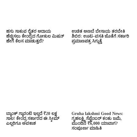
ಹಸು ಸಾಕುವ ರೈತರ ಆದಾಯ
ಉಚಿತ ಅಣಬೆ ಬೇಸಾಯ ತರಬೇತಿ
ಹೆಚ್ಚಿಸಲು ಕೇಂದ್ರದ ಗೋಕುಲ ಮಿಷನ್
ಶಿಬಿರ: ಊಟ–ವಸತಿ ಜೊತೆಗೆ ಸರ್ಕಾರಿ
ಹೇಗೆ ಕೆಲಸ ಮಾಡುತ್ತದೆ?
ಪ್ರಮಾಣಪತ್ರ ಸಿಗ್ಗುತ್ತೆ
ಬ್ಯಾಂಕ್ ಗ್ಯಾರಂಟಿ ಇಲ್ಲದೆ ₹20 ಲಕ್ಷ
Gruha lakshmi Good News:
ಸಾಲ! ಕೇಂದ್ರ ಸರ್ಕಾರದ ಈ ಸ್ಕೀಮ್
ಗೃಹಲಕ್ಷ್ಮಿ ಸೆಪ್ಟೆಂಬರ್ ಕಂತು ಜಮೆ,
ಎಲ್ಲರಿಗೂ ಅವಕಾಶ
ಮುಂದಿನ ₹6,000 ಯಾವಾಗ?
ಸಂಪೂರ್ಣ ಮಾಹಿತಿ