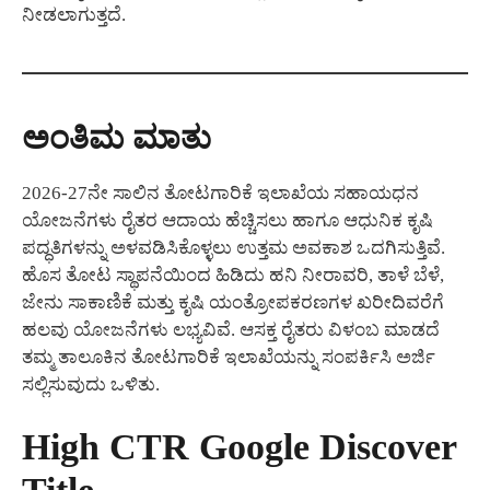
ನೀಡಲಾಗುತ್ತದೆ.
ಅಂತಿಮ ಮಾತು
2026-27ನೇ ಸಾಲಿನ ತೋಟಗಾರಿಕೆ ಇಲಾಖೆಯ ಸಹಾಯಧನ
ಯೋಜನೆಗಳು ರೈತರ ಆದಾಯ ಹೆಚ್ಚಿಸಲು ಹಾಗೂ ಆಧುನಿಕ ಕೃಷಿ
ಪದ್ಧತಿಗಳನ್ನು ಅಳವಡಿಸಿಕೊಳ್ಳಲು ಉತ್ತಮ ಅವಕಾಶ ಒದಗಿಸುತ್ತಿವೆ.
ಹೊಸ ತೋಟ ಸ್ಥಾಪನೆಯಿಂದ ಹಿಡಿದು ಹನಿ ನೀರಾವರಿ, ತಾಳೆ ಬೆಳೆ,
ಜೇನು ಸಾಕಾಣಿಕೆ ಮತ್ತು ಕೃಷಿ ಯಂತ್ರೋಪಕರಣಗಳ ಖರೀದಿವರೆಗೆ
ಹಲವು ಯೋಜನೆಗಳು ಲಭ್ಯವಿವೆ. ಆಸಕ್ತ ರೈತರು ವಿಳಂಬ ಮಾಡದೆ
ತಮ್ಮ ತಾಲೂಕಿನ ತೋಟಗಾರಿಕೆ ಇಲಾಖೆಯನ್ನು ಸಂಪರ್ಕಿಸಿ ಅರ್ಜಿ
ಸಲ್ಲಿಸುವುದು ಒಳಿತು.
High CTR Google Discover