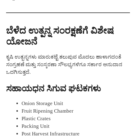
ಬೆಳೆದ ಉತ್ಪನ್ನ ಸಂರಕ್ಷಣೆಗೆ ವಿಶೇಷ
ಯೋಜನೆ
ಕೃಷಿ ಉತ್ಪನ್ನಗಳು ಮಾರುಕಟ್ಟೆ ತಲುಪುವ ಮೊದಲು ಹಾಳಾಗದಂತೆ
ಸಂಗ್ರಹಣೆ ಮತ್ತು ಸಂಸ್ಕರಣಾ ಸೌಲಭ್ಯಗಳಿಗೂ ಸರ್ಕಾರ ಅನುದಾನ
ಒದಗಿಸುತ್ತದೆ.
ಸಹಾಯಧನ ಸಿಗುವ ಘಟಕಗಳು
Onion Storage Unit
Fruit Ripening Chamber
Plastic Crates
Packing Unit
Post Harvest Infrastructure