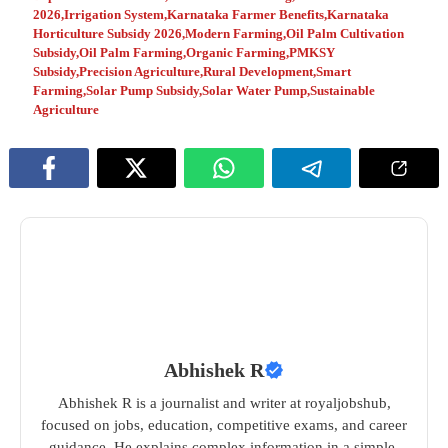
2026
,
Irrigation System
,
Karnataka Farmer Benefits
,
Karnataka
Horticulture Subsidy 2026
,
Modern Farming
,
Oil Palm Cultivation
Subsidy
,
Oil Palm Farming
,
Organic Farming
,
PMKSY
Subsidy
,
Precision Agriculture
,
Rural Development
,
Smart
Farming
,
Solar Pump Subsidy
,
Solar Water Pump
,
Sustainable
Agriculture
Abhishek R
Abhishek R is a journalist and writer at royaljobshub,
focused on jobs, education, competitive exams, and career
guidance. He explains complex information in a simple,