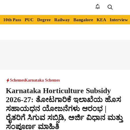
Skip
to
Me
content
10th Pass
PUC
Degree
Railway
Bangalore
KEA
Interview
Schemes
Karnataka Schemes
Karnataka Horticulture Subsidy
2026-27: ತೋಟಗಾರಿಕೆ ಇಲಾಖೆಯ ಹೊಸ
ಸಹಾಯಧನ ಯೋಜನೆಗಳು ಆರಂಭ |
ರೈತರಿಗೆ ಸಿಗುವ ಸಬ್ಸಿಡಿ, ಅರ್ಜಿ ವಿಧಾನ ಮತ್ತು
ಸಂಪೂರ್ಣ ಮಾಹಿತಿ