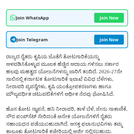
Join WhatsApp
Join Now
Join Telegram
Join Now
ರಾಜ್ಯದ ರೈತರು ಕೃಷಿಯ ಜೊತೆಗೆ ತೋಟಗಾರಿಕೆಯನ್ನು
ಅಳವಡಿಸಿಕೊಳ್ಳುವ ಮೂಲಕ ಹೆಚ್ಚಿನ ಆದಾಯ ಗಳಿಸಲು ಸರ್ಕಾರ
ಹಲವು ಮಹತ್ವದ ಯೋಜನೆಗಳನ್ನು ಜಾರಿಗೆ ತಂದಿದೆ. 2026-27ನೇ
ಸಾಲಿನಲ್ಲಿ ಕರ್ನಾಟಕ ತೋಟಗಾರಿಕೆ ಇಲಾಖೆ ವಿವಿಧ ಬೆಳೆಗಳು,
ನೀರಾವರಿ ವ್ಯವಸ್ಥೆಗಳು, ಕೃಷಿ ಯಂತ್ರೋಪಕರಣಗಳು ಹಾಗೂ
ಮೌಲ್ಯವರ್ಧಿತ ಚಟುವಟಿಕೆಗಳಿಗೆ ಆರ್ಥಿಕ ನೆರವು ಘೋಷಿಸಿದೆ.
ಹೊಸ ತೋಟ ಸ್ಥಾಪನೆ, ಹನಿ ನೀರಾವರಿ, ತಾಳೆ ಬೆಳೆ, ಜೇನು ಸಾಕಾಣಿಕೆ,
ಸೌರ ಪಂಪ್‌ಸೆಟ್ ಸೇರಿದಂತೆ ಅನೇಕ ಯೋಜನೆಗಳಿಗೆ ರೈತರು
ಸಹಾಯಧನ ಪಡೆಯಬಹುದಾಗಿದೆ. ಆಸಕ್ತ ಫಲಾನುಭವಿಗಳು ತಮ್ಮ
ತಾಲೂಕು ತೋಟಗಾರಿಕೆ ಕಚೇರಿಯಲ್ಲಿ ಅರ್ಜಿ ಸಲ್ಲಿಸಬಹುದು.