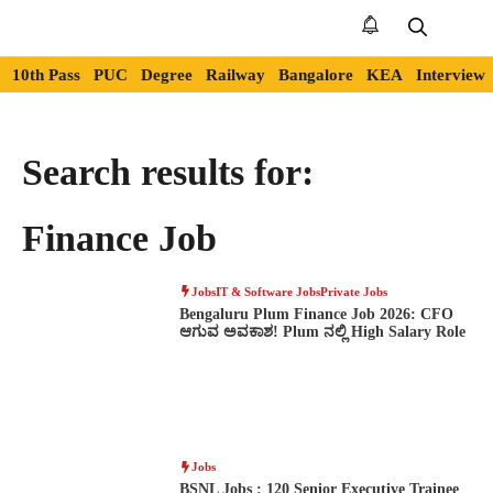
Skip
to
Me
content
10th Pass
PUC
Degree
Railway
Bangalore
KEA
Interview
Search results for:
Finance Job
Jobs
IT & Software Jobs
Private Jobs
Bengaluru Plum Finance Job 2026: CFO
ಆಗುವ ಅವಕಾಶ! Plum ನಲ್ಲಿ High Salary Role
Jobs
BSNL Jobs : 120 Senior Executive Trainee