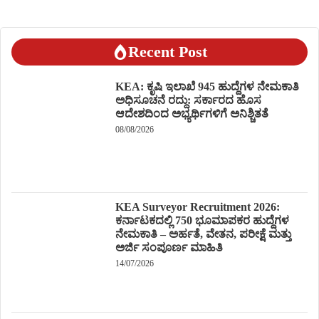
Recent Post
KEA: ಕೃಷಿ ಇಲಾಖೆ 945 ಹುದ್ದೆಗಳ ನೇಮಕಾತಿ
ಅಧಿಸೂಚನೆ ರದ್ದು: ಸರ್ಕಾರದ ಹೊಸ
ಆದೇಶದಿಂದ ಅಭ್ಯರ್ಥಿಗಳಿಗೆ ಅನಿಶ್ಚಿತತೆ
08/08/2026
KEA Surveyor Recruitment 2026:
ಕರ್ನಾಟಕದಲ್ಲಿ 750 ಭೂಮಾಪಕರ ಹುದ್ದೆಗಳ
ನೇಮಕಾತಿ – ಅರ್ಹತೆ, ವೇತನ, ಪರೀಕ್ಷೆ ಮತ್ತು
ಅರ್ಜಿ ಸಂಪೂರ್ಣ ಮಾಹಿತಿ
14/07/2026