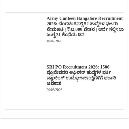
Army Canteen Bangalore Recruitment
2026: ಬೆಂಗಳೂರಿನಲ್ಲಿ 52 ಹುದ್ದೆಗಳ ಭರ್ಜರಿ
ನೇಮಕಾತಿ | ₹32,000 ವೇತನ | ಅರ್ಜಿ ಸಲ್ಲಿಸಲು
ಜುಲೈ 31 ಕೊನೆಯ ದಿನ
10/07/2026
SBI PO Recruitment 2026: 1500
ಪ್ರೊಬೇಷನರಿ ಆಫೀಸರ್ ಹುದ್ದೆಗಳ ಭರ್ತಿ –
ಬ್ಯಾಂಕಿಂಗ್ ಉದ್ಯೋಗಾಕಾಂಕ್ಷಿಗಳಿಗೆ ಭರ್ಜರಿ
ಅವಕಾಶ
20/06/2026