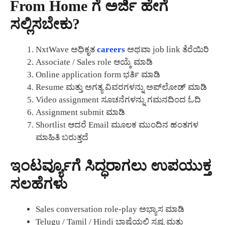
From Home ಗೆ ಅರ್ಜಿ ಹೇಗೆ
ಸಲ್ಲಿಸಬೇಕು?
NxtWave ಅಧಿಕೃತ
careers
ಅಥವಾ job link ತೆರೆಯಿರಿ
Associate / Sales role ಆಯ್ಕೆ ಮಾಡಿ
Online application form ಭರ್ತಿ ಮಾಡಿ
Resume ಮತ್ತು ಅಗತ್ಯ ವಿವರಗಳನ್ನು ಅಪ್‌ಲೋಡ್ ಮಾಡಿ
Video assignment ಸೂಚನೆಗಳನ್ನು ಗಮನದಿಂದ ಓದಿ
Assignment submit ಮಾಡಿ
Shortlist ಆದರೆ Email ಮೂಲಕ ಮುಂದಿನ ಹಂತಗಳ
ಮಾಹಿತಿ ಬರುತ್ತದೆ
ಇಂಟರ್ವ್ಯೂಗೆ ಸಿದ್ಧರಾಗಲು ಉಪಯುಕ್ತ
ಸಲಹೆಗಳು
Sales conversation role-play ಅಭ್ಯಾಸ ಮಾಡಿ
Telugu / Tamil / Hindi ಭಾಷೆಯಲ್ಲಿ ಸ್ಪಷ್ಟ ಮತ್ತು