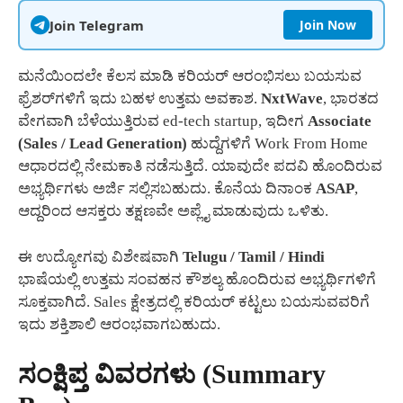
Join Telegram
Join Now
ಮನೆಯಿಂದಲೇ ಕೆಲಸ ಮಾಡಿ ಕರಿಯರ್ ಆರಂಭಿಸಲು ಬಯಸುವ
ಫ್ರೆಶರ್‌ಗಳಿಗೆ ಇದು ಬಹಳ ಉತ್ತಮ ಅವಕಾಶ.
NxtWave
, ಭಾರತದ
ವೇಗವಾಗಿ ಬೆಳೆಯುತ್ತಿರುವ ed-tech startup, ಇದೀಗ
Associate
(Sales / Lead Generation)
ಹುದ್ದೆಗಳಿಗೆ Work From Home
ಆಧಾರದಲ್ಲಿ ನೇಮಕಾತಿ ನಡೆಸುತ್ತಿದೆ. ಯಾವುದೇ ಪದವಿ ಹೊಂದಿರುವ
ಅಭ್ಯರ್ಥಿಗಳು ಅರ್ಜಿ ಸಲ್ಲಿಸಬಹುದು. ಕೊನೆಯ ದಿನಾಂಕ
ASAP
,
ಆದ್ದರಿಂದ ಆಸಕ್ತರು ತಕ್ಷಣವೇ ಅಪ್ಲೈ ಮಾಡುವುದು ಒಳಿತು.
ಈ ಉದ್ಯೋಗವು ವಿಶೇಷವಾಗಿ
Telugu / Tamil / Hindi
ಭಾಷೆಯಲ್ಲಿ ಉತ್ತಮ ಸಂವಹನ ಕೌಶಲ್ಯ ಹೊಂದಿರುವ ಅಭ್ಯರ್ಥಿಗಳಿಗೆ
ಸೂಕ್ತವಾಗಿದೆ. Sales ಕ್ಷೇತ್ರದಲ್ಲಿ ಕರಿಯರ್ ಕಟ್ಟಲು ಬಯಸುವವರಿಗೆ
ಇದು ಶಕ್ತಿಶಾಲಿ ಆರಂಭವಾಗಬಹುದು.
ಸಂಕ್ಷಿಪ್ತ ವಿವರಗಳು (Summary