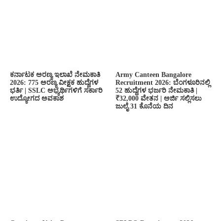
ಕರ್ನಾಟಕ ಅರಣ್ಯ ಇಲಾಖೆ ನೇಮಕಾತಿ
Army Canteen Bangalore
2026: 775 ಅರಣ್ಯ ವೀಕ್ಷಕ ಹುದ್ದೆಗಳ
Recruitment 2026: ಬೆಂಗಳೂರಿನಲ್ಲಿ
ಭರ್ತಿ | SSLC ಅಭ್ಯರ್ಥಿಗಳಿಗೆ ಸರ್ಕಾರಿ
52 ಹುದ್ದೆಗಳ ಭರ್ಜರಿ ನೇಮಕಾತಿ |
ಉದ್ಯೋಗದ ಅವಕಾಶ
₹32,000 ವೇತನ | ಅರ್ಜಿ ಸಲ್ಲಿಸಲು
ಜುಲೈ 31 ಕೊನೆಯ ದಿನ