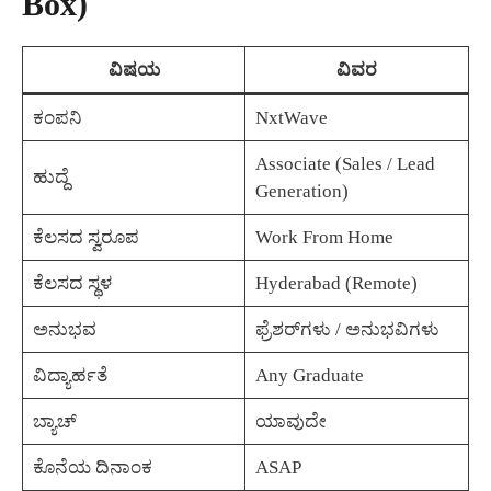
Box)
ವಿಷಯ
ವಿವರ
ಕಂಪನಿ
NxtWave
Associate (Sales / Lead
ಹುದ್ದೆ
Generation)
ಕೆಲಸದ ಸ್ವರೂಪ
Work From Home
ಕೆಲಸದ ಸ್ಥಳ
Hyderabad (Remote)
ಅನುಭವ
ಫ್ರೆಶರ್‌ಗಳು / ಅನುಭವಿಗಳು
ವಿದ್ಯಾರ್ಹತೆ
Any Graduate
ಬ್ಯಾಚ್
ಯಾವುದೇ
ಕೊನೆಯ ದಿನಾಂಕ
ASAP