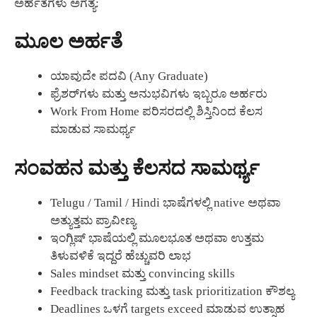
ಅರ್ಹತೆಗಳು ಅಗತ್ಯ:
ಮೂಲ ಅರ್ಹತೆ
ಯಾವುದೇ ಪದವಿ (Any Graduate)
ಫ್ರೆಶರ್‌ಗಳು ಮತ್ತು ಅನುಭವಿಗಳು ಇಬ್ಬರೂ ಅರ್ಹರು
Work From Home ಪರಿಸರದಲ್ಲಿ ಶಿಸ್ತಿನಿಂದ ಕೆಲಸ
ಮಾಡುವ ಸಾಮರ್ಥ್ಯ
ಸಂವಹನ ಮತ್ತು ಕೆಲಸದ ಸಾಮರ್ಥ್ಯ
Telugu / Tamil / Hindi ಭಾಷೆಗಳಲ್ಲಿ native ಅಥವಾ
ಅತ್ಯುತ್ತಮ ಪ್ರಾವೀಣ್ಯ
ಇಂಗ್ಲಿಷ್ ಭಾಷೆಯಲ್ಲಿ ಮೂಲಭೂತ ಅಥವಾ ಉತ್ತಮ
ತಿಳುವಳಿಕೆ ಇದ್ದರೆ ಹೆಚ್ಚುವರಿ ಲಾಭ
Sales mindset ಮತ್ತು convincing skills
Feedback tracking ಮತ್ತು task prioritization ಕೌಶಲ್ಯ
Deadlines ಒಳಗೆ targets exceed ಮಾಡುವ ಉತ್ಸಾಹ