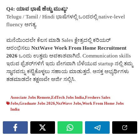
Q4: ಯಾವ ಭಾಷೆ ಹೆಚ್ಚು ಮುಖ್ಯ?
Telugu / Tamil / Hindi ಭಾಷೆಗಳಲ್ಲಿ ಒಂದರಲ್ಲಿ native-level
fluency ಅಗತ್ಯ.
ಮನೆಯಿಂದಲೇ ಕೆಲಸ ಮಾಡಿ Sales ಕ್ಷೇತ್ರದಲ್ಲಿ ಕರಿಯರ್
ಆರಂಭಿಸಲು
NxtWave Work From Home Recruitment
2026
ಒಂದು ಉತ್ತಮ ಅವಕಾಶವಾಗಿದೆ. Communication skills
ಇರುವ ಫ್ರೆಶರ್‌ಗಳಿಗೆ ಇದು ವೇಗವಾಗಿ ಬೆಳೆಯುವ startup ನಲ್ಲಿ ತಮ್ಮ
ಸ್ಥಾನವನ್ನು ಕಟ್ಟಿಕೊಳ್ಳಲು ಸಹಾಯ ಮಾಡುತ್ತದೆ. ಆಸಕ್ತ ಅಭ್ಯರ್ಥಿಗಳು
ತಡಮಾಡದೇ ತಕ್ಷಣವೇ ಅರ್ಜಿ ಸಲ್ಲಿಸಿ.
Associate Jobs Remote
,
EdTech Jobs India
,
Freshers Sales
Jobs
,
Graduate Jobs 2026
,
NxtWave Jobs
,
Work From Home Jobs
India