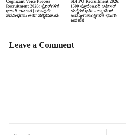
Cognizant Voice Process
SBI PO Recruitment 2026:
Recruitment 2026: ಫ್ರೆಶರ್‌ಗಳಿಗೆ
1500 ಪ್ರೊಬೇಷನರಿ ಆಫೀಸರ್
ಭರ್ಜರಿ ಅವಕಾಶ | ಯಾವುದೇ
ಹುದ್ದೆಗಳ ಭರ್ತಿ – ಬ್ಯಾಂಕಿಂಗ್
ಪದವೀಧರರು ಅರ್ಜಿ ಸಲ್ಲಿಸಬಹುದು
ಉದ್ಯೋಗಾಕಾಂಕ್ಷಿಗಳಿಗೆ ಭರ್ಜರಿ
ಅವಕಾಶ
Leave a Comment
Comment
Name