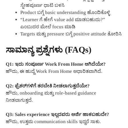
ಸ್ನೇಹಪೂರ್ಣ ಧಾಟಿ ಬಳಸಿ
Product ಬಗ್ಗೆ basic understanding ಹೊಂದಿಕೊಳ್ಳಿ
“Learner ಗೆ ಹೇಗೆ value add ಮಾಡಬಹುದು?”
ಎಂಬುದರ ಮೇಲೆ focus ಮಾಡಿ
Targets ಮತ್ತು pressure ಬಗ್ಗೆ positive attitude ತೋರಿಸಿ
ಸಾಮಾನ್ಯ ಪ್ರಶ್ನೆಗಳು (FAQs)
Q1: ಇದು ಸಂಪೂರ್ಣ Work From Home ಆಗಿದೆಯೇ?
ಹೌದು, ಈ ಹುದ್ದೆ Work From Home ಆಧಾರಿತವಾಗಿದೆ.
Q2: ಫ್ರೆಶರ್‌ಗಳಿಗೆ ತರಬೇತಿ ನೀಡಲಾಗುತ್ತದೆಯೇ?
ಹೌದು, onboarding ಮತ್ತು role-based guidance
ನೀಡಲಾಗುತ್ತದೆ.
Q3: Sales experience ಇಲ್ಲದವರು ಅರ್ಜಿ ಹಾಕಬಹುದೇ?
ಹೌದು, ಉತ್ತಮ communication skills ಇದ್ದರೆ ಸಾಕು.