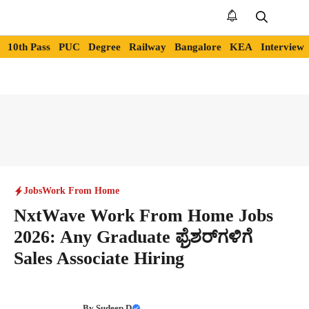
Skip
to
Me
content
10th Pass
PUC
Degree
Railway
Bangalore
KEA
Interview
Jobs
Work From Home
NxtWave Work From Home Jobs
2026: Any Graduate ಫ್ರೆಶರ್‌ಗಳಿಗೆ
Sales Associate Hiring
By
Sudeep D