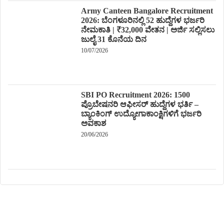
Army Canteen Bangalore Recruitment
2026: ಬೆಂಗಳೂರಿನಲ್ಲಿ 52 ಹುದ್ದೆಗಳ ಭರ್ಜರಿ
ನೇಮಕಾತಿ | ₹32,000 ವೇತನ | ಅರ್ಜಿ ಸಲ್ಲಿಸಲು
ಜುಲೈ 31 ಕೊನೆಯ ದಿನ
10/07/2026
SBI PO Recruitment 2026: 1500
ಪ್ರೊಬೇಷನರಿ ಆಫೀಸರ್ ಹುದ್ದೆಗಳ ಭರ್ತಿ –
ಬ್ಯಾಂಕಿಂಗ್ ಉದ್ಯೋಗಾಕಾಂಕ್ಷಿಗಳಿಗೆ ಭರ್ಜರಿ
ಅವಕಾಶ
20/06/2026