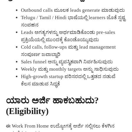
Outbound calls ಮೂಲಕ leads generate ಮಾಡುವುದು
Telugu / Tamil / Hindi ಭಾಷೆಯಲ್ಲಿ learners ಜೊತೆ ಸ್ಪಷ್ಟ
ಸಂವಹನ
Leads ಅಗತ್ಯಗಳನ್ನು ಅರ್ಥಮಾಡಿಕೊಂಡು pre-sales
ಪ್ರಕ್ರಿಯೆಯಲ್ಲಿ ಮುಂದಕ್ಕೆ ಕೊಂಡೊಯ್ಯುವುದು
Cold calls, follow-ups ಮತ್ತು lead management
ಸಂಪೂರ್ಣ ಜವಾಬ್ದಾರಿ
Sales funnel ಅನ್ನು ವ್ಯವಸ್ಥಿತವಾಗಿ ನಿರ್ವಹಿಸುವುದು
Weekly ಮತ್ತು monthly targets ಅನ್ನು ಸಾಧಿಸುವುದು
High-growth startup ಪರಿಸರದಲ್ಲಿ ಒತ್ತಡದ ನಡುವೆ
ಕೆಲಸ ಮಾಡುವ ಸಿದ್ಧತೆ
ಯಾರು ಅರ್ಜಿ ಹಾಕಬಹುದು?
(Eligibility)
ಈ Work From Home ಉದ್ಯೋಗಕ್ಕೆ ಅರ್ಜಿ ಸಲ್ಲಿಸಲು ಕೆಳಗಿನ