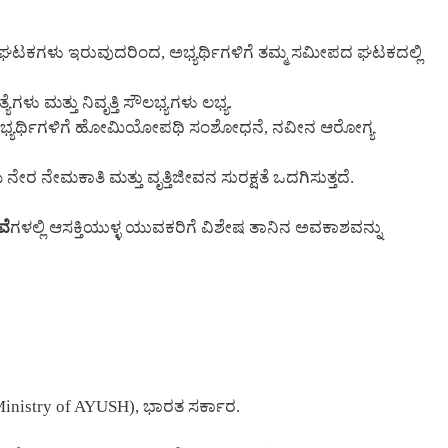
H ಘಟಕಗಳು ಇರುವುದರಿಂದ, ಅಭ್ಯರ್ಥಿಗಳಿಗೆ ತಮ್ಮ ಸಮೀಪದ ಘಟಕದಲ್ಲಿ
ು ಮತ್ತು ನಿವೃತ್ತಿ ಸೌಲಭ್ಯಗಳು ಲಭ್ಯ.
ಭ್ಯರ್ಥಿಗಳಿಗೆ ಹೋಮಿಯೋಪಥಿ ಸಂಶೋಧನೆ, ನವೀನ ಆರೋಗ್ಯ
ೇರ ನೇಮಕಾತಿ ಮತ್ತು ವೃತ್ತಿಜೀವನ ಸುರಕ್ಷತೆ ಒದಗಿಸುತ್ತದೆ.
ವೆ
ಗಳಲ್ಲಿ ಆಸಕ್ತಿಯುಳ್ಳ ಯುವಕರಿಗೆ ವಿಶೇಷ ತಾನಿನ ಅವಕಾಶವನ್ನು
istry of AYUSH), ಭಾರತ ಸರ್ಕಾರ.