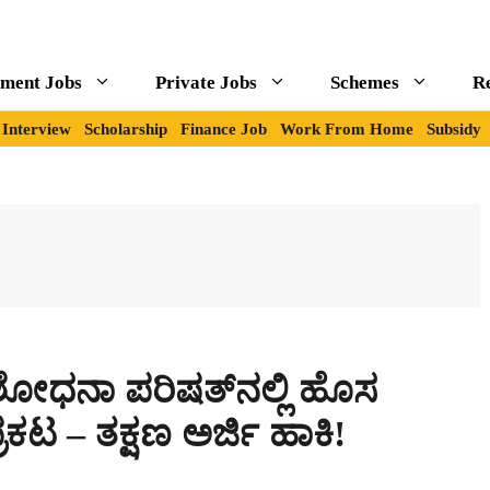
ment Jobs
Private Jobs
Schemes
R
Interview
Scholarship
Finance Job
Work From Home
Subsidy
ಧನಾ ಪರಿಷತ್‌ನಲ್ಲಿ ಹೊಸ
ರಕಟ – ತಕ್ಷಣ ಅರ್ಜಿ ಹಾಕಿ!