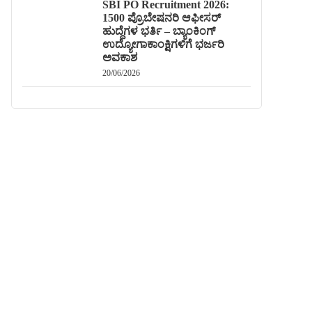
SBI PO Recruitment 2026:
1500 ಪ್ರೊಬೇಷನರಿ ಆಫೀಸರ್
ಹುದ್ದೆಗಳ ಭರ್ತಿ – ಬ್ಯಾಂಕಿಂಗ್
ಉದ್ಯೋಗಾಕಾಂಕ್ಷಿಗಳಿಗೆ ಭರ್ಜರಿ
ಅವಕಾಶ
20/06/2026