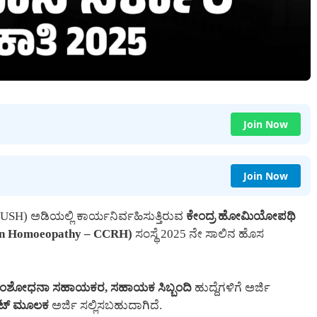
Join Now
Join Now
H) ಅಡಿಯಲ್ಲಿ ಕಾರ್ಯನಿರ್ವಹಿಸುತ್ತಿರುವ
ಕೇಂದ್ರ ಹೋಮಿಯೋಪಥಿ
 in Homoeopathy – CCRH)
ಸಂಸ್ಥೆ 2025 ನೇ ಸಾಲಿನ ಹೊಸ
 ಸಂಶೋಧನಾ ಸಹಾಯಕರ, ಸಹಾಯಕ ಸಿಬ್ಬಂದಿ
ಹುದ್ದೆಗಳಿಗೆ ಅರ್ಜಿ
ಸೈಟ್ ಮೂಲಕ
ಅರ್ಜಿ ಸಲ್ಲಿಸಬಹುದಾಗಿದೆ.