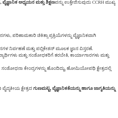
ವೈಜ್ಞಾನಿಕ ಅಧ್ಯಯನ ಮತ್ತು ಶಿಕ್ಷಣ
ವನ್ನು ಉತ್ತೇಜಿಸುವುದು CCRH ಮುಖ್ಯ
, ಪರಿಣಾಮಕಾರಿ ಚಿಕಿತ್ಸಾ ಪ್ರಕ್ರಿಯೆಗಳನ್ನು ವೈಜ್ಞಾನಿಕವಾಗಿ
ಾನಗಳ ನಿರ್ವಹಣೆ ಮತ್ತು ಪಬ್ಲಿಕೇಶನ್ ಮೂಲಕ ಜ್ಞಾನ ವಿಸ್ತರಣೆ.
ಯಾರ್ಥಿಗಳು ಮತ್ತು ಸಂಶೋಧಕರಿಗೆ ತರಬೇತಿ, ಕಾರ್ಯಾಗಾರಗಳು ಮತ್ತು
ಂಶೋಧನಾ ಕೇಂದ್ರಗಳನ್ನು ಹೊಂದಿದ್ದು, ಹೋಮಿಯೋಪಥಿ ಕ್ಷೇತ್ರದಲ್ಲಿ
ದ್ಯಕೀಯ ಕ್ಷೇತ್ರದ
ಗುಣಮಟ್ಟ, ವೈಜ್ಞಾನಿಕತೆಯನ್ನು ಹಾಗೂ ಜಾಗೃತಿಯನ್ನು