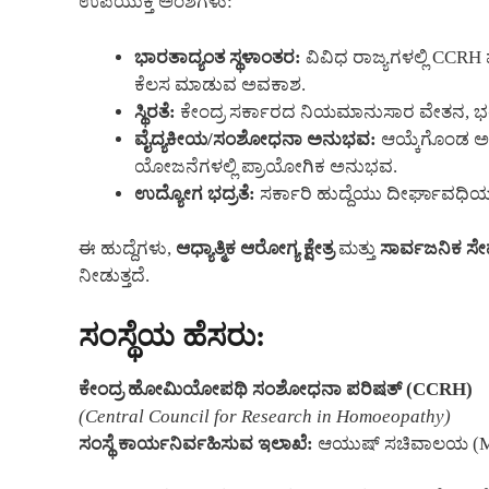
ಉಪಯುಕ್ತ ಅಂಶಗಳು:
ಭಾರತಾದ್ಯಂತ ಸ್ಥಳಾಂತರ:
ವಿವಿಧ ರಾಜ್ಯಗಳಲ್ಲಿ CCR
ಕೆಲಸ ಮಾಡುವ ಅವಕಾಶ.
ಸ್ಥಿರತೆ:
ಕೇಂದ್ರ ಸರ್ಕಾರದ ನಿಯಮಾನುಸಾರ ವೇತನ, ಭತ್ಯೆಗಳ
ವೈದ್ಯಕೀಯ/ಸಂಶೋಧನಾ ಅನುಭವ:
ಆಯ್ಕೆಗೊಂಡ ಅ
ಯೋಜನೆಗಳಲ್ಲಿ ಪ್ರಾಯೋಗಿಕ ಅನುಭವ.
ಉದ್ಯೋಗ ಭದ್ರತೆ:
ಸರ್ಕಾರಿ ಹುದ್ದೆಯು ದೀರ್ಘಾವಧಿಯ ನ
ಈ ಹುದ್ದೆಗಳು,
ಆಧ್ಯಾತ್ಮಿಕ ಆರೋಗ್ಯ ಕ್ಷೇತ್ರ
ಮತ್ತು
ಸಾರ್ವಜನಿಕ ಸೇ
ನೀಡುತ್ತದೆ.
ಸಂಸ್ಥೆಯ ಹೆಸರು:
ಕೇಂದ್ರ ಹೋಮಿಯೋಪಥಿ ಸಂಶೋಧನಾ ಪರಿಷತ್ (CCRH)
(Central Council for Research in Homoeopathy)
ಸಂಸ್ಥೆ ಕಾರ್ಯನಿರ್ವಹಿಸುವ ಇಲಾಖೆ:
ಆಯುಷ್ ಸಚಿವಾಲಯ (Min