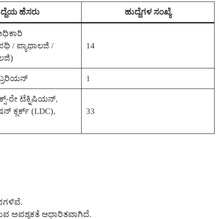
ದ್ದೆಯ ಹೆಸರು
ಹುದ್ದೆಗಳ ಸಂಖ್ಯೆ
ಿಕಾರಿ
/ ಪ್ಯಾಥಾಲಜಿ /
14
ಲಜಿ)
್ರರಿಯನ್
1
್ಸ್-ರೇ ಟೆಕ್ನಿಷಿಯನ್,
್ ಕ್ಲರ್ಕ್ (LDC),
33
ನಗಳಿವೆ.
ುವ ಅವಶ್ಯಕತೆ ಆಧಾರಿತವಾಗಿದೆ.