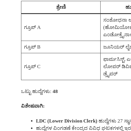
ಶ್ರೇಣಿ
ಹು
ಸಂಶೋಧನಾ ಅಧ
ಗ್ರೂಪ್ A
(ಹೋಮಿಯೋಪಥಿ 
ಎಂಡೋಕ್ರೈನಾ
ಗ್ರೂಪ್ B
ಜೂನಿಯರ್ ಲೈಬ
ಫಾರ್ಮಸಿಸ್ಟ್, ಎಕ
ಗ್ರೂಪ್ C
ಲೋವರ್ ಡಿವಿಷನ
ಡ್ರೈವರ್
ಒಟ್ಟು ಹುದ್ದೆಗಳು:
48
ವಿಶೇಷವಾಗಿ:
LDC (Lower Division Clerk)
ಹುದ್ದೆಗಳು 27 ಸ್ಥಾ
ಹುದ್ದೆಗಳ ವಿಂಗಡಣೆ ಕೇಂದ್ರದ ವಿವಿಧ ಘಟಕಗಳಲ್ಲಿ ಇರ