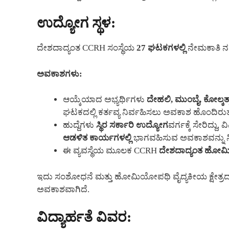
ಉದ್ಯೋಗ ಸ್ಥಳ:
ದೇಶದಾದ್ಯಂತ CCRH ಸಂಸ್ಥೆಯ
27 ಘಟಕಗಳಲ್ಲಿ
ನೇಮಕಾತಿ ನ
ಅವಕಾಶಗಳು:
ಆಯ್ಕೆಯಾದ ಅಭ್ಯರ್ಥಿಗಳು
ದೇಹಲಿ, ಮುಂಬೈ, ಕೋಲ್ಕತ್
ಘಟಕದಲ್ಲಿ ಕರ್ತವ್ಯ ನಿರ್ವಹಿಸಲು ಅವಕಾಶ ಹೊಂದಿರುತ್ತ
ಹುದ್ದೆಗಳು
ಸ್ಥಿರ ಸರ್ಕಾರಿ ಉದ್ಯೋಗ
ವರ್ಗಕ್ಕೆ ಸೇರಿದ್ದು,
ಆಡಳಿತ ಕಾರ್ಯಗಳಲ್ಲಿ
ಭಾಗವಹಿಸುವ ಅವಕಾಶವನ್ನು ನೀ
ಈ ವ್ಯವಸ್ಥೆಯ ಮೂಲಕ CCRH
ದೇಶದಾದ್ಯಂತ ಹೋಮಿಯೋ
ಇದು ಸಂಶೋಧನೆ ಮತ್ತು ಹೋಮಿಯೋಪಥಿ ವೈದ್ಯಕೀಯ ಕ್ಷೇತ್ರದಲ
ಅವಕಾಶವಾಗಿದೆ.
ವಿದ್ಯಾರ್ಹತೆ ವಿವರ: