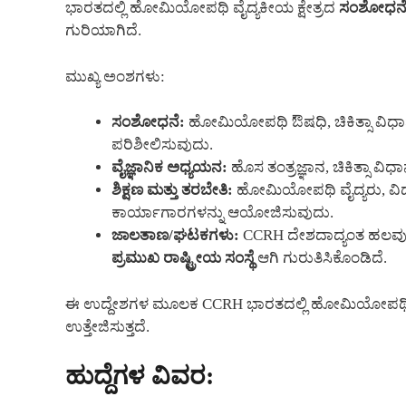
ಭಾರತದಲ್ಲಿ ಹೋಮಿಯೋಪಥಿ ವೈದ್ಯಕೀಯ ಕ್ಷೇತ್ರದ
ಸಂಶೋಧನೆ, 
ಗುರಿಯಾಗಿದೆ.
ಮುಖ್ಯ ಅಂಶಗಳು:
ಸಂಶೋಧನೆ:
ಹೋಮಿಯೋಪಥಿ ಔಷಧಿ, ಚಿಕಿತ್ಸಾ ವಿಧಾನಗಳು
ಪರಿಶೀಲಿಸುವುದು.
ವೈಜ್ಞಾನಿಕ ಅಧ್ಯಯನ:
ಹೊಸ ತಂತ್ರಜ್ಞಾನ, ಚಿಕಿತ್ಸಾ ವಿಧ
ಶಿಕ್ಷಣ ಮತ್ತು ತರಬೇತಿ:
ಹೋಮಿಯೋಪಥಿ ವೈದ್ಯರು, ವಿದ್
ಕಾರ್ಯಾಗಾರಗಳನ್ನು ಆಯೋಜಿಸುವುದು.
ಜಾಲತಾಣ/ಘಟಕಗಳು:
CCRH ದೇಶದಾದ್ಯಂತ ಹಲವು ಸ
ಪ್ರಮುಖ ರಾಷ್ಟ್ರೀಯ ಸಂಸ್ಥೆ
ಆಗಿ ಗುರುತಿಸಿಕೊಂಡಿದೆ.
ಈ ಉದ್ದೇಶಗಳ ಮೂಲಕ CCRH ಭಾರತದಲ್ಲಿ ಹೋಮಿಯೋಪಥಿ ವೈ
ಉತ್ತೇಜಿಸುತ್ತದೆ.
ಹುದ್ದೆಗಳ ವಿವರ: