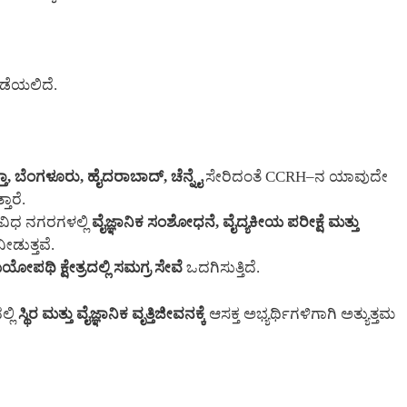
ಡೆಯಲಿದೆ.
ತಾ, ಬೆಂಗಳೂರು, ಹೈದರಾಬಾದ್, ಚೆನ್ನೈ
ಸೇರಿದಂತೆ CCRH–ನ ಯಾವುದೇ
ಾರೆ.
 ವಿವಿಧ ನಗರಗಳಲ್ಲಿ
ವೈಜ್ಞಾನಿಕ ಸಂಶೋಧನೆ, ವೈದ್ಯಕೀಯ ಪರೀಕ್ಷೆ ಮತ್ತು
ಡುತ್ತವೆ.
ಪಥಿ ಕ್ಷೇತ್ರದಲ್ಲಿ ಸಮಗ್ರ ಸೇವೆ
ಒದಗಿಸುತ್ತಿದೆ.
್ಲಿ
ಸ್ಥಿರ ಮತ್ತು ವೈಜ್ಞಾನಿಕ ವೃತ್ತಿಜೀವನಕ್ಕೆ
ಆಸಕ್ತ ಅಭ್ಯರ್ಥಿಗಳಿಗಾಗಿ ಅತ್ಯುತ್ತಮ