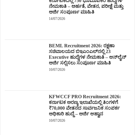
ಕರ್ನಾಟಕದಲ್ಲಿ 750 ಭೂಮಾಪಕರ ಹುದ್ದೆಗಳ
ನೇಮಕಾತಿ – ಅರ್ಹತೆ, ವೇತನ, ಪರೀಕ್ಷೆ ಮತ್ತು
ಅರ್ಜಿ ಸಂಪೂರ್ಣ ಮಾಹಿತಿ
14/07/2026
BEML Recruitment 2026: ರಕ್ಷಣಾ
ಸಚಿವಾಲಯದ ಬಿಇಎಂಎಲ್‌ನಲ್ಲಿ 23
Executive ಹುದ್ದೆಗಳ ನೇಮಕಾತಿ – ಆನ್‌ಲೈನ್
ಅರ್ಜಿ ಸಲ್ಲಿಸಲು ಸಂಪೂರ್ಣ ಮಾಹಿತಿ
10/07/2026
KFWCCF PRO Recruitment 2026:
ಕರ್ನಾಟಕ ಅರಣ್ಯ ಇಲಾಖೆಯಲ್ಲಿ ತಿಂಗಳಿಗೆ
₹70,000 ವೇತನದ ಸಾರ್ವಜನಿಕ ಸಂಪರ್ಕ
ಅಧಿಕಾರಿ ಹುದ್ದೆ – ಅರ್ಜಿ ಆಹ್ವಾನ
10/07/2026