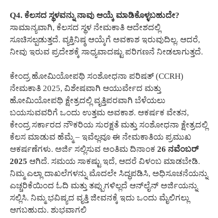
Q4. ಕೆಲಸದ ಸ್ಥಳವನ್ನು ನಾವು ಆಯ್ಕೆ ಮಾಡಿಕೊಳ್ಳಬಹುದೇ?
ಸಾಮಾನ್ಯವಾಗಿ, ಕೆಲಸದ ಸ್ಥಳ ನೇಮಕಾತಿ ಆದೇಶದಲ್ಲಿ
ಸೂಚಿಸಲ್ಪಡುತ್ತದೆ. ವ್ಯಕ್ತಿನಿಷ್ಠ ಆಯ್ಕೆಗೆ ಅವಕಾಶ ಇರುವುದಿಲ್ಲ. ಆದರೆ,
ನೀವು ಇರುವ ಪ್ರದೇಶಕ್ಕೆ ಸಾಧ್ಯವಾದಷ್ಟು ಪರಿಗಣನೆ ನೀಡಲಾಗುತ್ತದೆ.
ಕೇಂದ್ರ ಹೋಮಿಯೋಪಥಿ ಸಂಶೋಧನಾ ಪರಿಷತ್ (CCRH)
ನೇಮಕಾತಿ 2025, ವಿಶೇಷವಾಗಿ ಆಯುರ್ವೇದ ಮತ್ತು
ಹೋಮಿಯೋಪಥಿ ಕ್ಷೇತ್ರದಲ್ಲಿ ವೃತ್ತಿಪರವಾಗಿ ಬೆಳೆಯಲು
ಬಯಸುವವರಿಗೆ ಒಂದು ಉತ್ತಮ ಅವಕಾಶ. ಆಕರ್ಷಕ ವೇತನ,
ಕೇಂದ್ರ ಸರ್ಕಾರದ ನೌಕರಿಯ ಸುರಕ್ಷತೆ ಮತ್ತು ಸಂಶೋಧನಾ ಕ್ಷೇತ್ರದಲ್ಲಿ
ಕೆಲಸ ಮಾಡುವ ಹೆಮ್ಮೆ – ಇವೆಲ್ಲವೂ ಈ ನೇಮಕಾತಿಯ ಪ್ರಮುಖ
ಆಕರ್ಷಣೆಗಳು. ಅರ್ಜಿ ಸಲ್ಲಿಸುವ ಅಂತಿಮ ದಿನಾಂಕ
26 ನವೆಂಬರ್
2025
ಆಗಿದೆ. ಸಮಯ ಸಾಕಷ್ಟು ಇದೆ, ಆದರೆ ವಿಳಂಬ ಮಾಡಬೇಡಿ.
ನಿಮ್ಮ ಎಲ್ಲಾ ದಾಖಲೆಗಳನ್ನು ಮೊದಲೇ ಸಿದ್ಧಪಡಿಸಿ, ಅಧಿಸೂಚನೆಯನ್ನು
ಎಚ್ಚರಿಕೆಯಿಂದ ಓದಿ ಮತ್ತು ತಪ್ಪುಗಳಿಲ್ಲದೆ ಆನ್‌ಲೈನ್ ಅರ್ಜಿಯನ್ನು
ಸಲ್ಲಿಸಿ. ನಿಮ್ಮ ಭವಿಷ್ಯದ ವೃತ್ತಿ ಜೀವನಕ್ಕೆ ಇದು ಒಂದು ಮೈಲಿಗಲ್ಲು
ಆಗಬಹುದು. ಶುಭವಾಗಲಿ