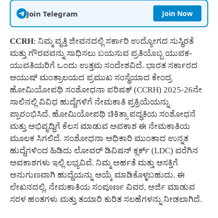
Join Telegram
Join Now
CCRH
: ನಿಮ್ಮ ವೃತ್ತಿ ಜೀವನದಲ್ಲಿ ಸರ್ಕಾರಿ ಉದ್ಯೋಗದ ಸುಸ್ಥಿರತೆ
ಮತ್ತು ಗೌರವವನ್ನು ಸಾಧಿಸಲು ಬಯಸುವ ಪ್ರತಿಯೊಬ್ಬ ಯುವಕ-
ಯುವತಿಯರಿಗೆ ಒಂದು ಉತ್ತಮ ಸಂದೇಶವಿದೆ. ಭಾರತ ಸರ್ಕಾರದ
ಆಯುಷ್ ಮಂತ್ರಾಲಯದ ಪ್ರಮುಖ ಸಂಸ್ಥೆಯಾದ ಕೇಂದ್ರ
ಹೋಮಿಯೋಪಥಿ ಸಂಶೋಧನಾ ಪರಿಷತ್ (CCRH) 2025-26ನೇ
ಸಾಲಿನಲ್ಲಿ ವಿವಿಧ ಹುದ್ದೆಗಳಿಗೆ ನೇಮಕಾತಿ ಪ್ರಕ್ರಿಯೆಯನ್ನು
ಪ್ರಾರಂಭಿಸಿದೆ. ಹೋಮಿಯೋಪಥಿ ಚಿಕಿತ್ಸಾ ಪದ್ಧತಿಯ ಸಂಶೋಧನೆ
ಮತ್ತು ಅಭಿವೃದ್ಧಿಗೆ ಕೆಲಸ ಮಾಡುವ ಅವಕಾಶ ಈ ನೇಮಕಾತಿಯ
ಮೂಲಕ ಸಿಗಲಿದೆ. ಸಂಶೋಧನಾ ಅಧಿಕಾರಿ ಮುಂತಾದ ಉನ್ನತ
ಹುದ್ದೆಗಳಿಂದ ಹಿಡಿದು ಲೋವರ್ ಡಿವಿಷನ್ ಕ್ಲರ್ಕ್ (LDC) ವರೆಗಿನ
ಅವಕಾಶಗಳು ಇಲ್ಲಿ ಲಭ್ಯವಿವೆ. ನಿಮ್ಮ ಅರ್ಹತೆ ಮತ್ತು ಆಸಕ್ತಿಗೆ
ಅನುಗುಣವಾಗಿ ಹುದ್ದೆಯನ್ನು ಆಯ್ಕೆ ಮಾಡಿಕೊಳ್ಳಬಹುದು. ಈ
ಲೇಖನದಲ್ಲಿ, ನೇಮಕಾತಿಯ ಸಂಪೂರ್ಣ ವಿವರ, ಅರ್ಜಿ ಮಾಡುವ
ಸರಳ ಹಂತಗಳು ಮತ್ತು ತಯಾರಿ ಕುರಿತ ಸಲಹೆಗಳನ್ನು ನೀಡಲಾಗಿದೆ.