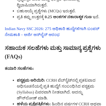
ದ್ವಿಭಾಷಿಯಾಗಿರುತ್ತದೆ.
ಬಹುಆಯ್ಕೆ ಪ್ರಶ್ನೆಗಳು (MCQs) ಇರುತ್ತವೆ.
ಪ್ರತಿ ತಪ್ಪು ಉತ್ತರಕ್ಕೆ
0.25 ಅಂಕಗಳ ನಕಾರಾತ್ಮಕ ಗುಣ
ಇದೆ.
Indian Navy SSC 2026: 275 ಅಧಿಕಾರಿ ಹುದ್ದೆಗಳಿಗಾಗಿ ಬಂಪರ್
ನೇಮಕಾತಿ – ಅರ್ಜಿ ಆನ್‌ಲೈನ್ ಆರಂಭ
ಸಹಾಯಕ ಸಲಹೆಗಳು ಮತ್ತು ಸಾಮಾನ್ಯ ಪ್ರಶ್ನೆಗಳು
(FAQs)
ತಯಾರಿ ಸಲಹೆಗಳು:
ಪಠ್ಯಕ್ರಮ ಅರಿಯಿರಿ:
CCRH ವೆಬ್‌ಸೈಟ್‌ನಲ್ಲಿ ಪ್ರಕಟವಾದ
ಅಧಿಸೂಚನೆಯಲ್ಲಿ ಪ್ರತಿ ಹುದ್ದೆಗೆ ಸಂಬಂಧಿಸಿದ ಪಠ್ಯಕ್ರಮ
(Syllabus) ವಿವರವಾಗಿ ನೀಡಲಾಗಿದೆ. ಅದನ್ನು
ಡೌನ್‌ಲೋಡ್ ಮಾಡಿ.
ಹಳೆಯ ಪ್ರಶ್ನೆಪತ್ರಿಕೆಗಳು:
ಹಿಂದಿನ ವರ್ಷಗಳ CCRH ಅಥವಾ