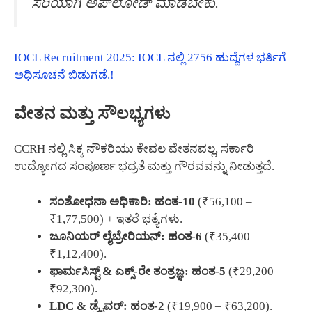
ಸರಿಯಾಗಿ ಅಪ್‌ಲೋಡ್ ಮಾಡಬೇಕು.
IOCL Recruitment 2025: IOCL ನಲ್ಲಿ 2756 ಹುದ್ದೆಗಳ ಭರ್ತಿಗೆ
ಅಧಿಸೂಚನೆ ಬಿಡುಗಡೆ.!
ವೇತನ ಮತ್ತು ಸೌಲಭ್ಯಗಳು
CCRH ನಲ್ಲಿ ಸಿಕ್ಕ ನೌಕರಿಯು ಕೇವಲ ವೇತನವಲ್ಲ, ಸರ್ಕಾರಿ
ಉದ್ಯೋಗದ ಸಂಪೂರ್ಣ ಭದ್ರತೆ ಮತ್ತು ಗೌರವವನ್ನು ನೀಡುತ್ತದೆ.
ಸಂಶೋಧನಾ ಅಧಿಕಾರಿ:
ಹಂತ-10
(₹56,100 –
₹1,77,500) + ಇತರೆ ಭತ್ಯೆಗಳು.
ಜೂನಿಯರ್ ಲೈಬ್ರೇರಿಯನ್:
ಹಂತ-6
(₹35,400 –
₹1,12,400).
ಫಾರ್ಮಸಿಸ್ಟ್ & ಎಕ್ಸ್-ರೇ ತಂತ್ರಜ್ಞ:
ಹಂತ-5
(₹29,200 –
₹92,300).
LDC & ಡ್ರೈವರ್:
ಹಂತ-2
(₹19,900 – ₹63,200).