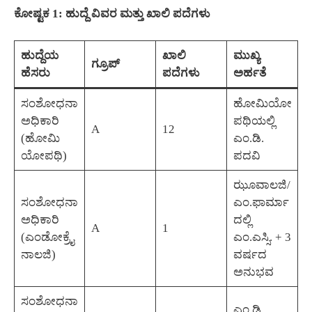
ಕೋಷ್ಟಕ 1: ಹುದ್ದೆ ವಿವರ ಮತ್ತು ಖಾಲಿ ಪದೆಗಳು
ಹುದ್ದೆಯ
ಖಾಲಿ
ಮುಖ್ಯ
ಗ್ರೂಪ್
ಹೆಸರು
ಪದೆಗಳು
ಅರ್ಹತೆ
ಸಂಶೋಧನಾ
ಹೋಮಿಯೋ
ಅಧಿಕಾರಿ
ಪಥಿಯಲ್ಲಿ
A
12
(ಹೋಮಿ
ಎಂ.ಡಿ.
ಯೋಪಥಿ)
ಪದವಿ
ಝೂವಾಲಜಿ/
ಸಂಶೋಧನಾ
ಎಂ.ಫಾರ್ಮಾ
ಅಧಿಕಾರಿ
ದಲ್ಲಿ
A
1
(ಎಂಡೋಕ್ರೈ
ಎಂ.ಎಸ್ಸಿ. + 3
ನಾಲಜಿ)
ವರ್ಷದ
ಅನುಭವ
ಸಂಶೋಧನಾ
ಎಂ.ಡಿ.