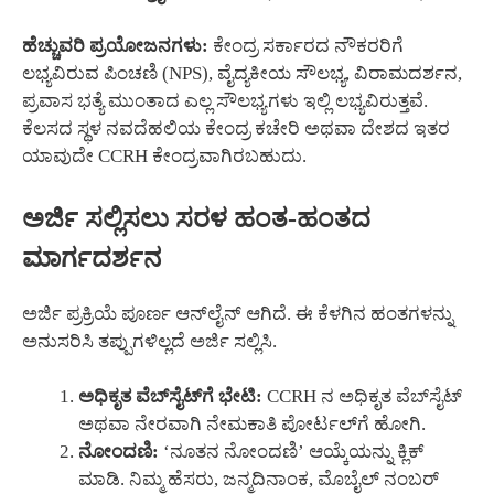
ಹೆಚ್ಚುವರಿ ಪ್ರಯೋಜನಗಳು:
ಕೇಂದ್ರ ಸರ್ಕಾರದ ನೌಕರರಿಗೆ
ಲಭ್ಯವಿರುವ ಪಿಂಚಣಿ (NPS), ವೈದ್ಯಕೀಯ ಸೌಲಭ್ಯ, ವಿರಾಮದರ್ಶನ,
ಪ್ರವಾಸ ಭತ್ಯೆ ಮುಂತಾದ ಎಲ್ಲ ಸೌಲಭ್ಯಗಳು ಇಲ್ಲಿ ಲಭ್ಯವಿರುತ್ತವೆ.
ಕೆಲಸದ ಸ್ಥಳ ನವದೆಹಲಿಯ ಕೇಂದ್ರ ಕಚೇರಿ ಅಥವಾ ದೇಶದ ಇತರ
ಯಾವುದೇ CCRH ಕೇಂದ್ರವಾಗಿರಬಹುದು.
ಅರ್ಜಿ ಸಲ್ಲಿಸಲು ಸರಳ ಹಂತ-ಹಂತದ
ಮಾರ್ಗದರ್ಶನ
ಅರ್ಜಿ ಪ್ರಕ್ರಿಯೆ ಪೂರ್ಣ ಆನ್‌ಲೈನ್ ಆಗಿದೆ. ಈ ಕೆಳಗಿನ ಹಂತಗಳನ್ನು
ಅನುಸರಿಸಿ ತಪ್ಪುಗಳಿಲ್ಲದೆ ಅರ್ಜಿ ಸಲ್ಲಿಸಿ.
ಅಧಿಕೃತ ವೆಬ್‌ಸೈಟ್‌ಗೆ ಭೇಟಿ:
CCRH ನ ಅಧಿಕೃತ ವೆಬ್‌ಸೈಟ್
ಅಥವಾ ನೇರವಾಗಿ ನೇಮಕಾತಿ ಪೋರ್ಟಲ್‌ಗೆ ಹೋಗಿ.
ನೋಂದಣಿ:
‘ನೂತನ ನೋಂದಣಿ’ ಆಯ್ಕೆಯನ್ನು ಕ್ಲಿಕ್
ಮಾಡಿ. ನಿಮ್ಮ ಹೆಸರು, ಜನ್ಮದಿನಾಂಕ, ಮೊಬೈಲ್ ನಂಬರ್