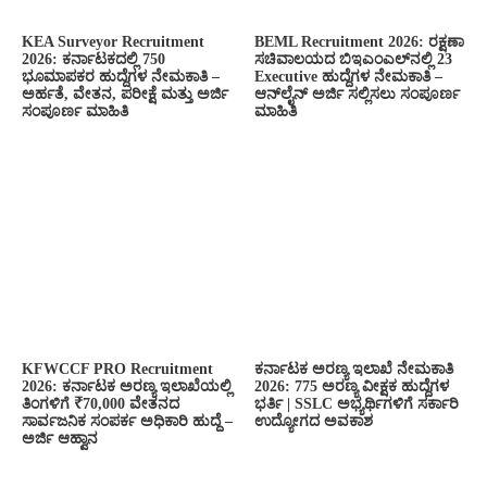
KEA Surveyor Recruitment
BEML Recruitment 2026: ರಕ್ಷಣಾ
2026: ಕರ್ನಾಟಕದಲ್ಲಿ 750
ಸಚಿವಾಲಯದ ಬಿಇಎಂಎಲ್‌ನಲ್ಲಿ 23
ಭೂಮಾಪಕರ ಹುದ್ದೆಗಳ ನೇಮಕಾತಿ –
Executive ಹುದ್ದೆಗಳ ನೇಮಕಾತಿ –
ಅರ್ಹತೆ, ವೇತನ, ಪರೀಕ್ಷೆ ಮತ್ತು ಅರ್ಜಿ
ಆನ್‌ಲೈನ್ ಅರ್ಜಿ ಸಲ್ಲಿಸಲು ಸಂಪೂರ್ಣ
ಸಂಪೂರ್ಣ ಮಾಹಿತಿ
ಮಾಹಿತಿ
KFWCCF PRO Recruitment
ಕರ್ನಾಟಕ ಅರಣ್ಯ ಇಲಾಖೆ ನೇಮಕಾತಿ
2026: ಕರ್ನಾಟಕ ಅರಣ್ಯ ಇಲಾಖೆಯಲ್ಲಿ
2026: 775 ಅರಣ್ಯ ವೀಕ್ಷಕ ಹುದ್ದೆಗಳ
ತಿಂಗಳಿಗೆ ₹70,000 ವೇತನದ
ಭರ್ತಿ | SSLC ಅಭ್ಯರ್ಥಿಗಳಿಗೆ ಸರ್ಕಾರಿ
ಸಾರ್ವಜನಿಕ ಸಂಪರ್ಕ ಅಧಿಕಾರಿ ಹುದ್ದೆ –
ಉದ್ಯೋಗದ ಅವಕಾಶ
ಅರ್ಜಿ ಆಹ್ವಾನ