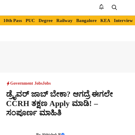
Skip
to
Me
content
10th Pass
PUC
Degree
Railway
Bangalore
KEA
Interview
Government Jobs
Jobs
ಡ್ರೈವರ್ ಜಾಬ್ ಬೇಕಾ? ಆಗದ್ರೆ ಈಗಲೇ
CCRH ತಕ್ಷಣ Apply ಮಾಡಿ! –
ಸಂಪೂರ್ಣ ಮಾಹಿತಿ
By
Abhishek R