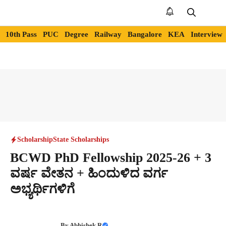
Skip
to
Me
content
10th Pass
PUC
Degree
Railway
Bangalore
KEA
Interview
Scholarship
State Scholarships
BCWD PhD Fellowship 2025-26 + 3
ವರ್ಷ ವೇತನ + ಹಿಂದುಳಿದ ವರ್ಗ
ಅಭ್ಯರ್ಥಿಗಳಿಗೆ
By
Abhishek R