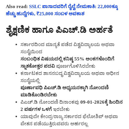
Also read:
SSLC ಪಾಸಾದವರಿಗೆ ರೈಲ್ವೆ ನೇಮಕಾತಿ: 22,000ಕ್ಕೂ
ಹೆಚ್ಚು ಹುದ್ದೆಗಳು, ₹25,000 ಸಂಬಳ ಅವಕಾಶ
ಶೈಕ್ಷಣಿಕ ಹಾಗೂ ಪಿಎಚ್.ಡಿ ಅರ್ಹತೆ
ಸರ್ಕಾರದಿಂದ ಮಾನ್ಯತೆ ಪಡೆದ ವಿಶ್ವವಿದ್ಯಾಲಯ ಅಥವಾ
ಸಂಸ್ಥೆಯಿಂದ
ಸಂಬಂಧಿತ ವಿಷಯದಲ್ಲಿ ಕನಿಷ್ಠ 55% ಅಂಕಗಳೊಂದಿಗೆ
ಸ್ನಾತಕೋತ್ತರ ಪದವಿ
ಪೂರ್ಣಗೊಳಿಸಿರಬೇಕು
ಕರ್ನಾಟಕದ ಶಾಸನಬದ್ಧ ವಿಶ್ವವಿದ್ಯಾಲಯ ಅಥವಾ ಅಧೀನ
ಸಂಸ್ಥೆಯಲ್ಲಿ
ಪೂರ್ಣಾವಧಿ ಪಿಎಚ್.ಡಿ ಅಧ್ಯಯನಕ್ಕಾಗಿ ನೋಂದಣಿ
ಮಾಡಿಕೊಂಡಿರಬೇಕು
ಪಿಎಚ್.ಡಿ ನೋಂದಣಿ ದಿನಾಂಕವು
09-01-2026ಕ್ಕೆ ಹಿಂದಿನ
2 ವರ್ಷಗಳ ಒಳಗೆ
ಇರಬೇಕು
ಯಾವುದೇ ಕೇಂದ್ರ/ರಾಜ್ಯ ಸರ್ಕಾರದ ಫೆಲೋಶಿಪ್ ಅಥವಾ
ವೇತನ ಪಡೆಯುತ್ತಿರುವವರು ಅರ್ಹರಲ್ಲ