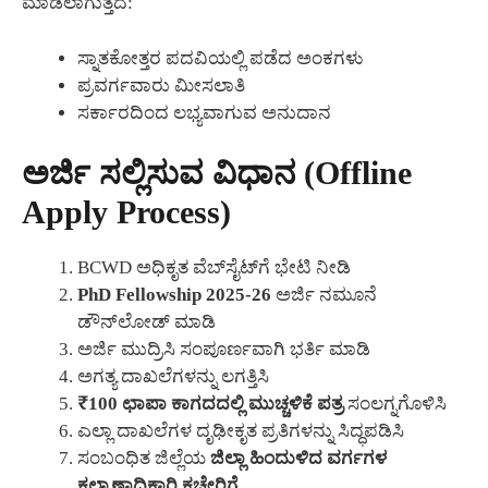
ಮಾಡಲಾಗುತ್ತದೆ:
ಸ್ನಾತಕೋತ್ತರ ಪದವಿಯಲ್ಲಿ ಪಡೆದ ಅಂಕಗಳು
ಪ್ರವರ್ಗವಾರು ಮೀಸಲಾತಿ
ಸರ್ಕಾರದಿಂದ ಲಭ್ಯವಾಗುವ ಅನುದಾನ
ಅರ್ಜಿ ಸಲ್ಲಿಸುವ ವಿಧಾನ (Offline
Apply Process)
BCWD ಅಧಿಕೃತ ವೆಬ್‌ಸೈಟ್‌ಗೆ ಭೇಟಿ ನೀಡಿ
PhD Fellowship 2025-26
ಅರ್ಜಿ ನಮೂನೆ
ಡೌನ್‌ಲೋಡ್ ಮಾಡಿ
ಅರ್ಜಿ ಮುದ್ರಿಸಿ ಸಂಪೂರ್ಣವಾಗಿ ಭರ್ತಿ ಮಾಡಿ
ಅಗತ್ಯ ದಾಖಲೆಗಳನ್ನು ಲಗತ್ತಿಸಿ
₹100 ಛಾಪಾ ಕಾಗದದಲ್ಲಿ ಮುಚ್ಚಳಿಕೆ ಪತ್ರ
ಸಂಲಗ್ನಗೊಳಿಸಿ
ಎಲ್ಲಾ ದಾಖಲೆಗಳ ದೃಢೀಕೃತ ಪ್ರತಿಗಳನ್ನು ಸಿದ್ಧಪಡಿಸಿ
ಸಂಬಂಧಿತ ಜಿಲ್ಲೆಯ
ಜಿಲ್ಲಾ ಹಿಂದುಳಿದ ವರ್ಗಗಳ
ಕಲ್ಯಾಣಾಧಿಕಾರಿ ಕಚೇರಿಗೆ