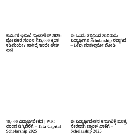
ಕಾರ್ಮಿಕ ಇಲಾಖೆ ಸ್ಕಾಲರ್‌ಶಿಪ್ 2025:
ಈ ಒಂದು ತಪ್ಪಿನಿಂದ ಸಾವಿರಾರು
ಪೋಷಕರ ಸಂಬಳ ₹35,000 ಕ್ಕಿಂತ
ವಿದ್ಯಾರ್ಥಿಗಳ Scholarship ರದ್ದಾಗಿದೆ
ಕಡಿಮೆಯೇ? ಹಾಗಿದ್ರೆ ಇಂದೇ ಅರ್ಜಿ
– ನೀವು ಮಾಡಿಲ್ಲವೋ ನೋಡಿ
ಹಾಕಿ
18,000 ವಿದ್ಯಾರ್ಥಿವೇತನ | PUC
ಈ ವಿದ್ಯಾರ್ಥಿವೇತನ ಕರ್ನಾಟಕ್ಕೆ ಮಾತ್ರ |
ಯಿಂದ ಡಿಗ್ರಿವರೆಗೆ – Tata Capital
ನೇರವಾಗಿ ಬ್ಯಾಂಕ್ ಖಾತೆಗೆ –
Scholarship 2025
Scholarship 2025