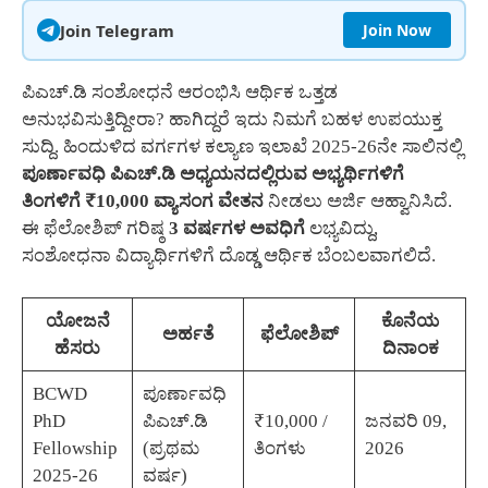
Join Telegram
Join Now
ಪಿಎಚ್.ಡಿ ಸಂಶೋಧನೆ ಆರಂಭಿಸಿ ಆರ್ಥಿಕ ಒತ್ತಡ
ಅನುಭವಿಸುತ್ತಿದ್ದೀರಾ? ಹಾಗಿದ್ದರೆ ಇದು ನಿಮಗೆ ಬಹಳ ಉಪಯುಕ್ತ
ಸುದ್ದಿ. ಹಿಂದುಳಿದ ವರ್ಗಗಳ ಕಲ್ಯಾಣ ಇಲಾಖೆ 2025-26ನೇ ಸಾಲಿನಲ್ಲಿ
ಪೂರ್ಣಾವಧಿ ಪಿಎಚ್.ಡಿ ಅಧ್ಯಯನದಲ್ಲಿರುವ ಅಭ್ಯರ್ಥಿಗಳಿಗೆ
ತಿಂಗಳಿಗೆ ₹10,000 ವ್ಯಾಸಂಗ ವೇತನ
ನೀಡಲು ಅರ್ಜಿ ಆಹ್ವಾನಿಸಿದೆ.
ಈ ಫೆಲೋಶಿಪ್ ಗರಿಷ್ಠ
3 ವರ್ಷಗಳ ಅವಧಿಗೆ
ಲಭ್ಯವಿದ್ದು,
ಸಂಶೋಧನಾ ವಿದ್ಯಾರ್ಥಿಗಳಿಗೆ ದೊಡ್ಡ ಆರ್ಥಿಕ ಬೆಂಬಲವಾಗಲಿದೆ.
ಯೋಜನೆ
ಕೊನೆಯ
ಅರ್ಹತೆ
ಫೆಲೋಶಿಪ್
ಹೆಸರು
ದಿನಾಂಕ
BCWD
ಪೂರ್ಣಾವಧಿ
PhD
ಪಿಎಚ್.ಡಿ
₹10,000 /
ಜನವರಿ 09,
Fellowship
(ಪ್ರಥಮ
ತಿಂಗಳು
2026
2025-26
ವರ್ಷ)