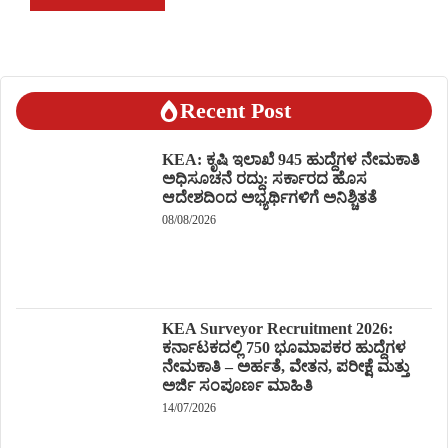
Recent Post
KEA: ಕೃಷಿ ಇಲಾಖೆ 945 ಹುದ್ದೆಗಳ ನೇಮಕಾತಿ
ಅಧಿಸೂಚನೆ ರದ್ದು: ಸರ್ಕಾರದ ಹೊಸ
ಆದೇಶದಿಂದ ಅಭ್ಯರ್ಥಿಗಳಿಗೆ ಅನಿಶ್ಚಿತತೆ
08/08/2026
KEA Surveyor Recruitment 2026:
ಕರ್ನಾಟಕದಲ್ಲಿ 750 ಭೂಮಾಪಕರ ಹುದ್ದೆಗಳ
ನೇಮಕಾತಿ – ಅರ್ಹತೆ, ವೇತನ, ಪರೀಕ್ಷೆ ಮತ್ತು
ಅರ್ಜಿ ಸಂಪೂರ್ಣ ಮಾಹಿತಿ
14/07/2026