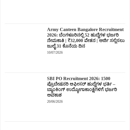
Army Canteen Bangalore Recruitment
2026: ಬೆಂಗಳೂರಿನಲ್ಲಿ 52 ಹುದ್ದೆಗಳ ಭರ್ಜರಿ
ನೇಮಕಾತಿ | ₹32,000 ವೇತನ | ಅರ್ಜಿ ಸಲ್ಲಿಸಲು
ಜುಲೈ 31 ಕೊನೆಯ ದಿನ
10/07/2026
SBI PO Recruitment 2026: 1500
ಪ್ರೊಬೇಷನರಿ ಆಫೀಸರ್ ಹುದ್ದೆಗಳ ಭರ್ತಿ –
ಬ್ಯಾಂಕಿಂಗ್ ಉದ್ಯೋಗಾಕಾಂಕ್ಷಿಗಳಿಗೆ ಭರ್ಜರಿ
ಅವಕಾಶ
20/06/2026