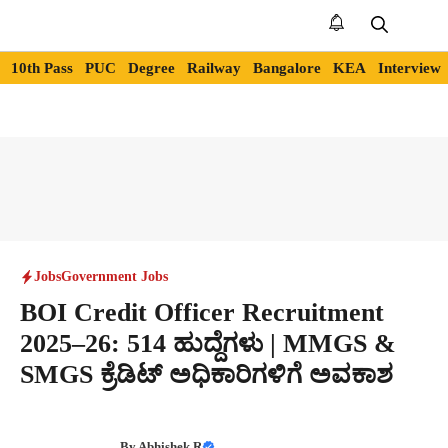
Skip
to
Me
content
10th Pass
PUC
Degree
Railway
Bangalore
KEA
Interview
Jobs
Government Jobs
BOI Credit Officer Recruitment
2025–26: 514 ಹುದ್ದೆಗಳು | MMGS &
SMGS ಕ್ರೆಡಿಟ್ ಅಧಿಕಾರಿಗಳಿಗೆ ಅವಕಾಶ
By
Abhishek R