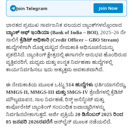
Join Telegram
Join Now
ಭಾರತದ ಪ್ರಮುಖ ಸಾರ್ವಜನಿಕ ವಲಯದ ಬ್ಯಾಂಕ್‌ಗಳಲ್ಲೊಂದಾದ
ಬ್ಯಾಂಕ್ ಆಫ್ ಇಂಡಿಯಾ (Bank of India – BOI)
, 2025–26 ನೇ
ಸಾಲಿಗೆ
ಕ್ರೆಡಿಟ್ ಅಧಿಕಾರಿ (Credit Officer – GBO Stream)
ಹುದ್ದೆಗಳಿಗಾಗಿ ದೊಡ್ಡ ಮಟ್ಟದ ನೇಮಕಾತಿ ಅಧಿಸೂಚನೆಯನ್ನು
ಪ್ರಕಟಿಸಿದೆ. ಬ್ಯಾಂಕಿಂಗ್ ಕ್ಷೇತ್ರದಲ್ಲಿ ಈಗಾಗಲೇ ಅನುಭವ ಹೊಂದಿರುವ
ವೃತ್ತಿಪರರಿಗೆ, ಮಧ್ಯಮ ಮತ್ತು ಉನ್ನತ ನಿರ್ವಹಣಾ ಹುದ್ದೆಗಳಲ್ಲಿ
ಕಾರ್ಯನಿರ್ವಹಿಸಲು ಇದು ಅತ್ಯುತ್ತಮ ಅವಕಾಶವಾಗಿದೆ.
ಈ ನೇಮಕಾತಿಯ ಮೂಲಕ ಒಟ್ಟು
514 ಹುದ್ದೆಗಳು
ಭರ್ತಿಯಾಗಲಿದ್ದು,
MMGS-II, MMGS-III ಮತ್ತು SMGS-IV
ಶ್ರೇಣಿಗಳಲ್ಲಿ ಕ್ರೆಡಿಟ್
ಮೌಲ್ಯಮಾಪನ, ಸಾಲ ನಿರ್ವಹಣೆ, ರಿಸ್ಕ್ ಅಸೆಸ್ಮೆಂಟ್ ಮತ್ತು
ಕಾರ್ಪೊರೇಟ್ ಬ್ಯಾಂಕಿಂಗ್ ಸಂಬಂಧಿತ ಜವಾಬ್ದಾರಿಗಳನ್ನು
ನಿರ್ವಹಿಸಬೇಕಾಗುತ್ತದೆ. ಅರ್ಜಿ ಪ್ರಕ್ರಿಯೆ
20 ಡಿಸೆಂಬರ್ 2025 ರಿಂದ
05 ಜನವರಿ 2026ರವರೆಗೆ
ಆನ್‌ಲೈನ್ ಮೂಲಕ ನಡೆಯಲಿದೆ.