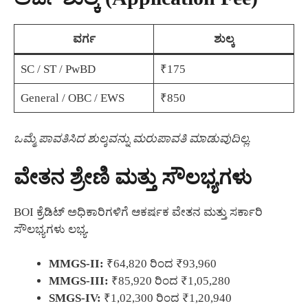
ವರ್ಗ
ಶುಲ್ಕ
SC / ST / PwBD
₹175
General / OBC / EWS
₹850
ಒಮ್ಮೆ ಪಾವತಿಸಿದ ಶುಲ್ಕವನ್ನು ಮರುಪಾವತಿ ಮಾಡುವುದಿಲ್ಲ.
ವೇತನ ಶ್ರೇಣಿ ಮತ್ತು ಸೌಲಭ್ಯಗಳು
BOI ಕ್ರೆಡಿಟ್ ಅಧಿಕಾರಿಗಳಿಗೆ ಆಕರ್ಷಕ ವೇತನ ಮತ್ತು ಸರ್ಕಾರಿ
ಸೌಲಭ್ಯಗಳು ಲಭ್ಯ.
MMGS-II:
₹64,820 ರಿಂದ ₹93,960
MMGS-III:
₹85,920 ರಿಂದ ₹1,05,280
SMGS-IV:
₹1,02,300 ರಿಂದ ₹1,20,940