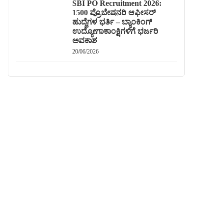
SBI PO Recruitment 2026:
1500 ಪ್ರೊಬೇಷನರಿ ಆಫೀಸರ್
ಹುದ್ದೆಗಳ ಭರ್ತಿ – ಬ್ಯಾಂಕಿಂಗ್
ಉದ್ಯೋಗಾಕಾಂಕ್ಷಿಗಳಿಗೆ ಭರ್ಜರಿ
ಅವಕಾಶ
20/06/2026