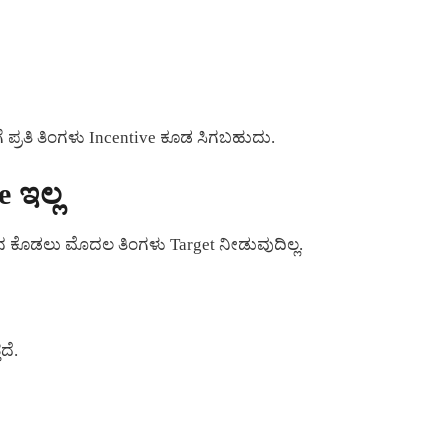
ಗೆ ಪ್ರತಿ ತಿಂಗಳು Incentive ಕೂಡ ಸಿಗಬಹುದು.
 ಇಲ್ಲ
ಮನ ಕೊಡಲು ಮೊದಲ ತಿಂಗಳು Target ನೀಡುವುದಿಲ್ಲ.
ದೆ.