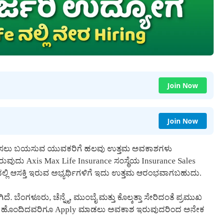
Join Now
Join Now
ರಂಭಿಸಲು ಬಯಸುವ ಯುವಕರಿಗೆ ಹಲವು ಉತ್ತಮ ಅವಕಾಶಗಳು
ಿರುವುದು Axis Max Life Insurance ಸಂಸ್ಥೆಯ Insurance Sales
್ರದಲ್ಲಿ ಆಸಕ್ತಿ ಇರುವ ಅಭ್ಯರ್ಥಿಗಳಿಗೆ ಇದು ಉತ್ತಮ ಆರಂಭವಾಗಬಹುದು.
. ಬೆಂಗಳೂರು, ಚೆನ್ನೈ, ಮುಂಬೈ ಮತ್ತು ಕೊಲ್ಕತ್ತಾ ಸೇರಿದಂತೆ ಪ್ರಮುಖ
ಭವ ಹೊಂದಿದವರಿಗೂ Apply ಮಾಡಲು ಅವಕಾಶ ಇರುವುದರಿಂದ ಅನೇಕ