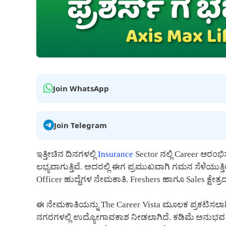
Join WhatsApp
Join Telegram
ಇತ್ತೀಚಿನ ದಿನಗಳಲ್ಲಿ
Insurance
Sector ನಲ್ಲಿ Career ಆ
ಲಭ್ಯವಾಗುತ್ತಿವೆ. ಅದರಲ್ಲಿ ಈಗ ಪ್ರಮುಖವಾಗಿ ಗಮನ ಸೆಳೆಯುತ್ತ
Officer ಹುದ್ದೆಗಳ ನೇಮಕಾತಿ. Freshers ಹಾಗೂ Sales ಕ್ಷೇತ
ಈ ನೇಮಕಾತಿಯನ್ನು The Career Vista ಮೂಲಕ ಪ್ರಕಟಿಸಲಾಗಿದೆ
ನಗರಗಳಲ್ಲಿ ಉದ್ಯೋಗಾವಕಾಶ ನೀಡಲಾಗಿದೆ. ಕಡಿಮೆ ಅನು