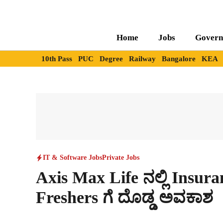
Skip
to
content
Home
Jobs
Govern
10th Pass
PUC
Degree
Railway
Bangalore
KEA
IT & Software Jobs
Private Jobs
Axis Max Life ನಲ್ಲಿ Insura
Freshers ಗೆ ದೊಡ್ಡ ಅವಕಾಶ