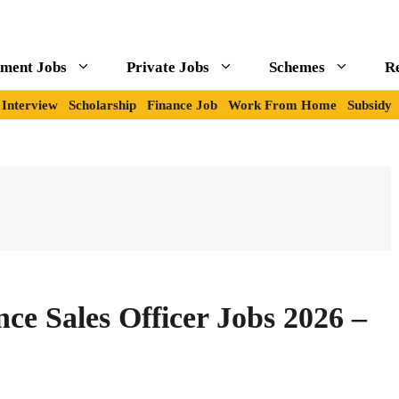
ment Jobs
Private Jobs
Schemes
R
Interview
Scholarship
Finance Job
Work From Home
Subsidy
nce Sales Officer Jobs 2026 –