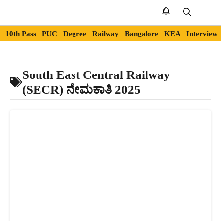
Skip
to
Me
content
10th Pass
PUC
Degree
Railway
Bangalore
KEA
Interview
South East Central Railway
(SECR) ನೇಮಕಾತಿ 2025