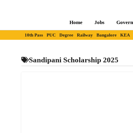
Skip
to
content
Home
Jobs
Govern
10th Pass
PUC
Degree
Railway
Bangalore
KEA
Sandipani Scholarship 2025