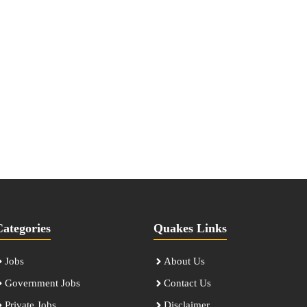
Categories
Quakes Links
Jobs
About Us
Government Jobs
Contact Us
Private Jobs
Disclaimer