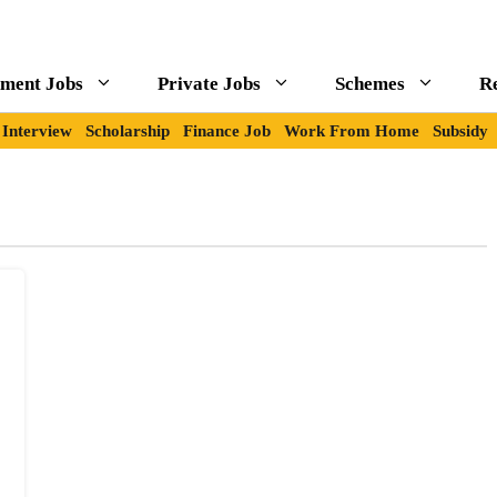
ment Jobs
Private Jobs
Schemes
R
Interview
Scholarship
Finance Job
Work From Home
Subsidy